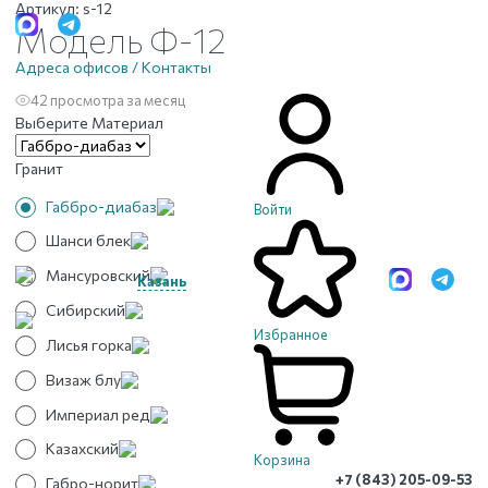
Артикул:
s-12
Модель Ф-12
Адреса офисов / Контакты
42 просмотра за месяц
Выберите Материал
Гранит
Габбро-диабаз
Войти
Шанси блек
Мансуровский
Казань
Сибирский
Избранное
Лисья горка
Визаж блу
Империал ред
Казахский
Корзина
+7 (843) 205-09-53
Габро-норит