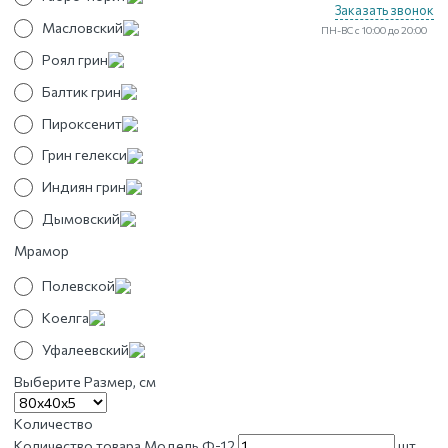
Заказать звонок
Масловский
ПН-ВС с 10:00 до 20:00
Роял грин
Балтик грин
Пироксенит
Грин гелекси
Индиян грин
Дымовский
Мрамор
Полевской
Коелга
Уфалеевский
Выберите Размер, см
Количество
Количество товара Модель Ф-12
шт.