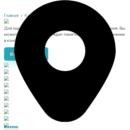
Главная
›
Каталог
›
Памятники
›
Модель Ф-12
Для заданного материала нет подходящего изображения. Вы
можете увидеть, как выглядит памятник в данном исполнении
в конструкторе
В конструктор
Казань