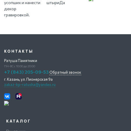
усопших и нанести
штыри
Да
декор
гравировкой.
КОНТАКТЫ
Ратуша Памятники
ПН-ВС с 10:00 до 20:00
+7 (843) 205-09-53
Обратный звонок
г. Казань,
ул. Пионерская 9а
zakaz-kp-ratusha@yandex.ru
КАТАЛОГ