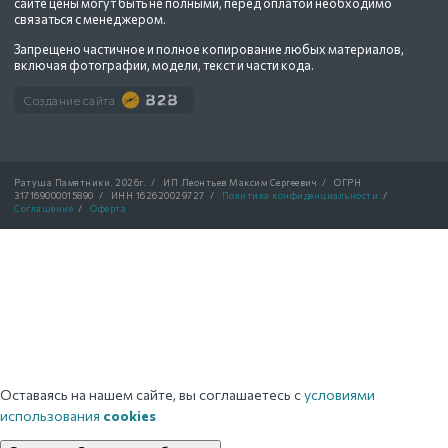
сайте цены могут быть не полными, перед оплатой необходимо
связаться с менеджером.
Запрещено частичное и полное копирование любых материалов,
включая фотографии, модели, текст и части кода.
Создание сайта
Ратуша Памятники.
2026г.
/
ИП Леонтьев Максим Сергеевич
/
ОГРН
317169000015890
/
ИНН 162620029727
/
Политика конфиденциальности
/
Соглашение
/
Оферта
Оставаясь на нашем сайте, вы соглашаетесь с
условиями
использования
cookies