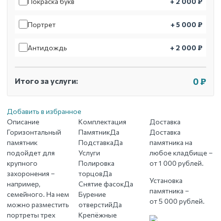
Покраска букв
+ 2 000 ₽
Портрет
+ 5 000 ₽
Антидождь
+ 2 000 ₽
Итого за услуги:
0 ₽
Добавить в избранное
Описание
Комплектация
Доставка
Горизонтальный
Памятник
Да
Доставка
памятник
Подставка
Да
памятника на
подойдет для
Услуги
любое кладбище –
крупного
Полировка
от 1 000 рублей.
захоронения –
торцов
Да
Установка
например,
Снятие фасок
Да
памятника –
семейного. На нем
Бурение
от 5 000 рублей.
можно разместить
отверстий
Да
портреты трех
Крепёжные