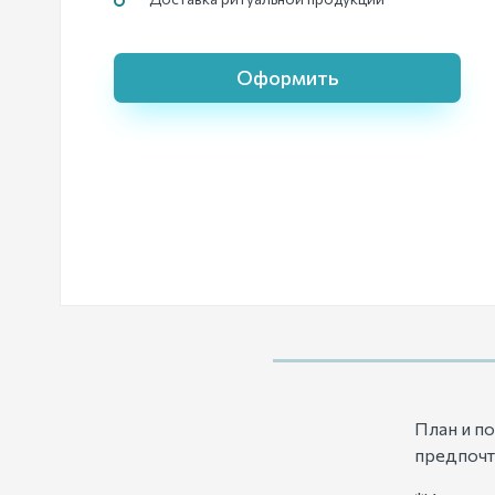
Оформить
План и п
предпочт