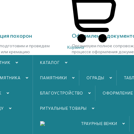
ция похорон
Оформлении документ
подготовим и проведем
Организуем полное сопровож
Корзина
 или кремацию
процессе оформления докуме
ТНИК
КАТАЛОГ
нее
Подробнее
АМЯТНИКА
ПАМЯТНИКИ
ОГРАДЫ
ТАБ
К
БЛАГОУСТРОЙСТВO
ОФОРМЛЕНИЕ
ДУ
РИТУАЛЬНЫЕ ТОВАРЫ
ТРАУРНЫЕ ВЕНКИ