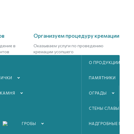
ов
Организуем процедуру кремации
дение в
Оказываем услуги по проведению
нтов
кремации усопшего
О ПРОДУКЦИИ
Подробнее
ЛИЧКИ
ПАМЯТНИКИ
 КАМНЯ
ОГРАДЫ
ТА
СТЕНЫ СЛАВЫ ВОВ
ГРОБЫ
НАДГРОБНЫЕ ПЛИТЫ