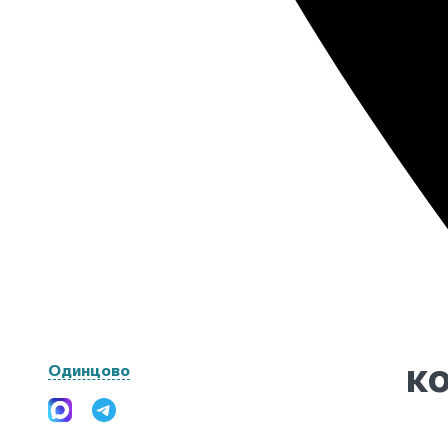
8 800 101 18 40
. Мы
помощь для фиксац
скоординируем вас по всем
произошедшего и о
инстанциям и этапам.
документов.
В помещении создайте
Обязательно провер
прохладный климат, а тело
документы всех при
накройте простыней.
чтобы избежать мош
к
Одинцово