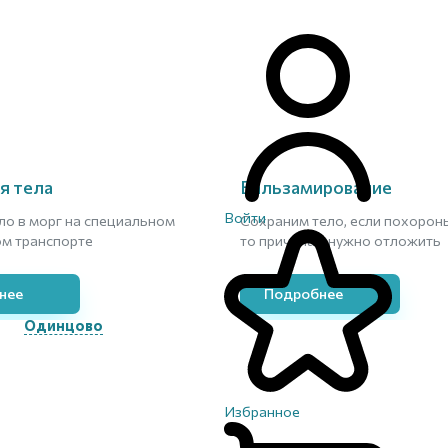
я тела
Бальзамирование
Войти
ло в морг на специальном
Сохраним тело, если похороны
м транспорте
то причинам нужно отложить
нее
Подробнее
Одинцово
Избранное