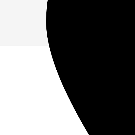
Что
01
02
Позвоните нам по номеру:
Вызовите полицию и