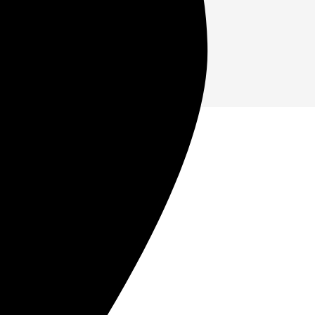
века
05
акет документов:
Наш сотрудник предоставит