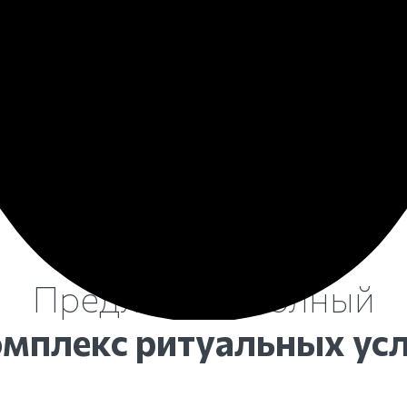
ии
рабочие часы созвонитесь с
паспорт (в 
формления
поликлиникой по месту прописки
медицински
усопшего.
амбулаторн
скончавшег
яйте
шедших,
Ни в коем с
енников!
передавайт
Предлагаем полный
омплекс ритуальных усл