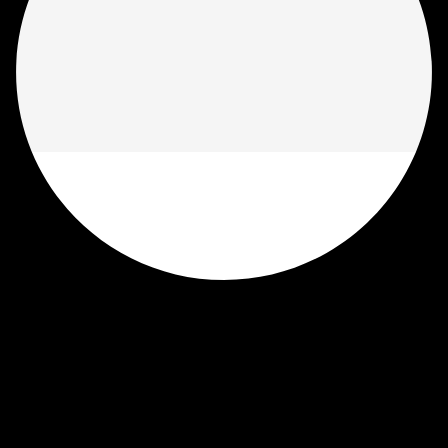
 делать при смерти чело
Пошаговый порядок действий
03
04
 скорую
Вместе с нашим агентом в
Соберите п