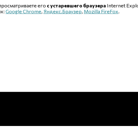
 просматриваете его
с устаревшего браузера
Internet Explo
ых:
Google Chrome
,
Яндекс.Браузер
,
Mozilla FireFox
.