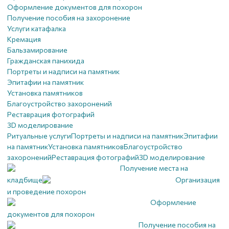
Оформление документов для похорон
Получение пособия на захоронение
Услуги катафалка
Кремация
Бальзамирование
Гражданская панихида
Портреты и надписи на памятник
Эпитафии на памятник
Установка памятников
Благоустройство захоронений
Реставрация фотографий
3D моделирование
Ритуальные услуги
Портреты и надписи на памятник
Эпитафии
на памятник
Установка памятников
Благоустройство
захоронений
Реставрация фотографий
3D моделирование
Получение места на
кладбище
Организация
и проведение похорон
Оформление
документов для похорон
Получение пособия на