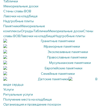
Таблички
Мемориальные доски
Стены славы ВОВ
Лавочки на кладбище
Надгробные плиты
Памятники
Мемориальные
комплексы
Ограды
Таблички
Мемориальные доски
Стены
славы ВОВ
Лавочки на кладбище
Надгробные плиты
Гранитные памятники
Мраморные памятники
Эксклюзивные памятники
Православные памятники
Мусульманские памятники
Европейские памятники
Семейные памятники
Детские памятники
В
виде сердца
Услуги
Ритуальные услуги
Получение места на кладбище
Организация и проведение похорон