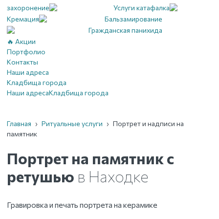
захоронение
Услуги катафалка
Кремация
Бальзамирование
Гражданская панихида
🔥 Акции
Портфолио
Контакты
Наши адреса
Кладбища города
Наши адреса
Кладбища города
Главная
›
Ритуальные услуги
›
Портрет и надписи на
памятник
Портрет на памятник с
ретушью
в Находке
Гравировка и печать портрета на керамике