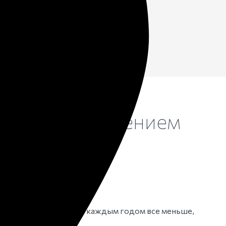
нным захоронением
у захоронению.
:
кладбищах
в Находке
с каждым годом все меньше,
ановится дороже.