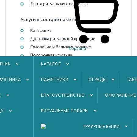
Лента ритуальная с надписью
Услуги в составе пакета:
Катафалка
Доставка ритуальной продукции
Омовение и бальзамирование
Корзина
Похоронная команда
Похоронный агент
ТНИК
КАТАЛОГ
АМЯТНИКА
ПАМЯТНИКИ
ОГРАДЫ
ТАБ
К
БЛАГОУСТРОЙСТВO
ОФОРМЛЕНИЕ
Оформить
ДУ
РИТУАЛЬНЫЕ ТОВАРЫ
ТРАУРНЫЕ ВЕНКИ