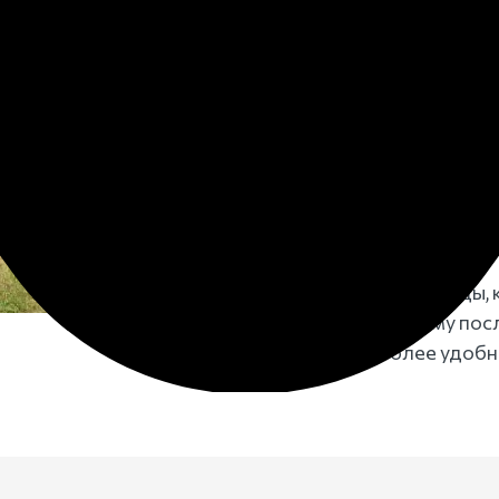
Прах может быть захор
семьи. При этом потом
ездить по кладбищам, 
Перед кремированием 
православных умерших
Даже если у вас нет с
можете не покупать уч
мероприятие. Кроме зе
различная атрибутика.
Умершему нет разницы, к
захоронят. Поэтому пос
и выбирают более удобн