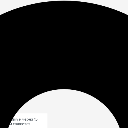
дке
ом
те заявку и через 15
 с вами свяжется