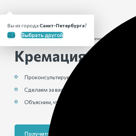
Вы из города
Санкт-Петербурга
?
Да
Выбрать другой
Главная
›
Ритуальные услуги
›
Кремация
Кремация
в Нахо
Проконсультируем вас
Сделаем за вас все звонки в крематории
Объясним, что делать с прахом шаг за шаг
Оставь
минут
Получить консультацию