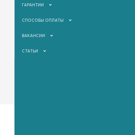
ГАРАНТИИ
План и п
СПОСОБЫ ОПЛАТЫ
предпочт
ВАКАНСИИ
*Итогова
по телеф
СТАТЬИ