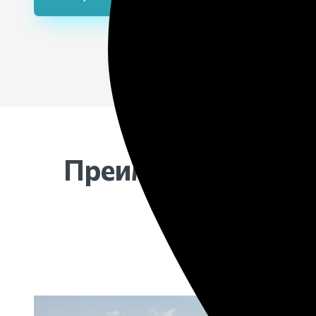
специ
детал
Преимущество кр
Родственники 