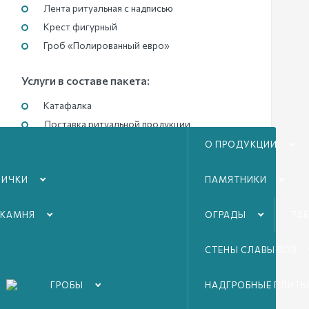
Лента ритуальная с надписью
Крест фигурный
Гроб «Полированный евро»
Услуги в составе пакета:
Катафалка
Доставка ритуальной продукции
Омовение и бальзамирование
О ПРОДУКЦИИ
Похоронная команда
ЛИЧКИ
Похоронный агент
ПАМЯТНИКИ
 КАМНЯ
ОГРАДЫ
ТА
Оформить
СТЕНЫ СЛАВЫ ВОВ
ГРОБЫ
НАДГРОБНЫЕ ПЛИТЫ