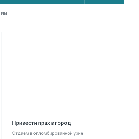
ции
Привести прах в город
Отдаем в опломбированной урне