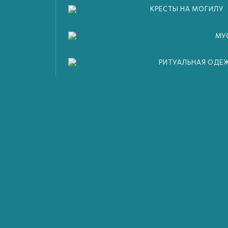
КРЕСТЫ НА МОГИЛУ
олнота организации похорон могут быть скорректированы 
МУ
ений.
РИТУАЛЬНАЯ ОДЕ
я цена зависит от кладбища. Получить консультацию и оф
ону горчей линии:
8 800 101 18 40
Как проходит
кремация