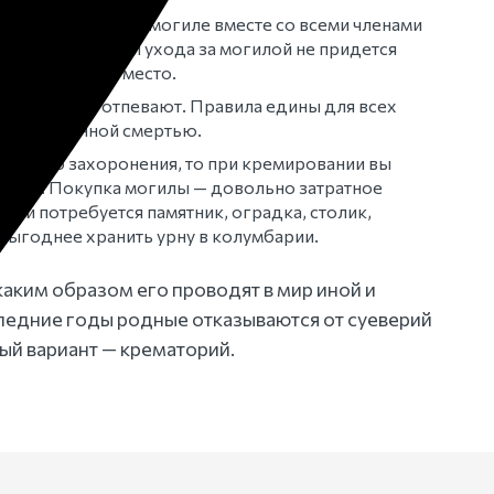
онен в семейной могиле вместе со всеми членами
кам для уборки и ухода за могилой не придется
только в одно место.
покойного отпевают. Правила едины для всех
 собственной смертью.
емейного захоронения, то при кремировании вы
асток. Покупка могилы — довольно затратное
мли потребуется памятник, оградка, столик,
 Выгоднее хранить урну в колумбарии.
аким образом его проводят в мир иной и
ледние годы родные отказываются от суеверий
ый вариант — крематорий.