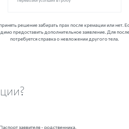
перевозки усопших в гробу
ринять решение забирать прах после кремации или нет. 
ходимо предоставить дополнительное заявление. Для пос
потребуется справка о невложении другого тела.
ции?
Паспорт заявителя - родственника,