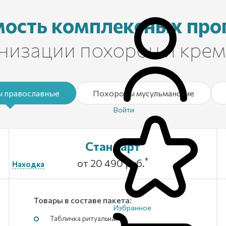
мость комплексных про
низации похорон и кре
 православные
Похороны мусульманские
Войти
Стандарт
*
от 20 490 руб.
Находка
Товары в составе пакета:
Избранное
Табличка ритуальная