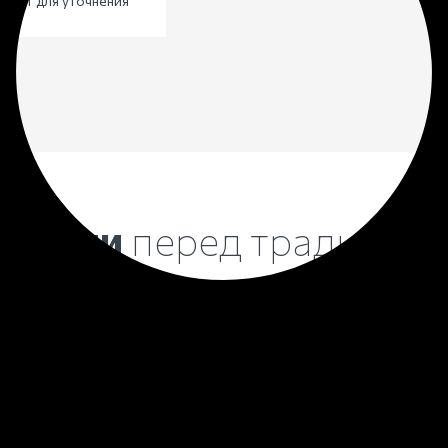
алист для уточнения
ей
емации
перед традицио
все чаще выбирают кремирование стандартном
Причин на это несколько
Свободной земли на 
следовательно она ст