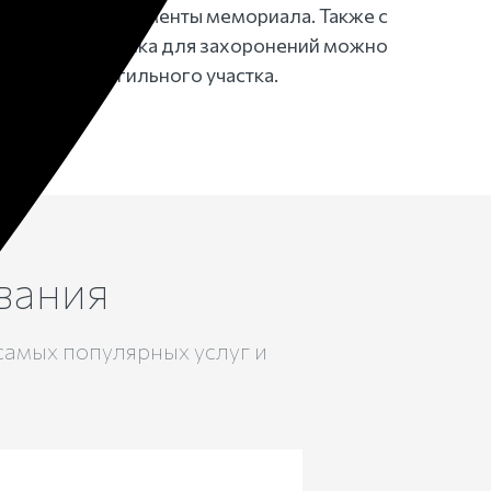
подходящие элементы мемориала. Также с
одели памятника для захоронений можно
тво всего могильного участка.
вания
самых популярных услуг и