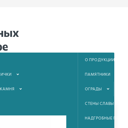
ных
ре
О ПРОДУКЦИИ
атно
дами
ЛИЧКИ
ПАМЯТНИКИ
 КАМНЯ
ОГРАДЫ
ТА
СТЕНЫ СЛАВЫ ВОВ
НАДГРОБНЫЕ ПЛИТЫ