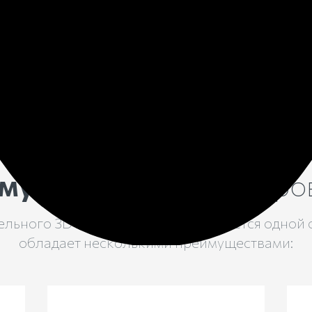
памятника и подобрать 
помощью создания 3D м
продумать благоустройс
мущества
3D моделиро
льного 3D макета мемориала является одной 
обладает несколькими преимуществами: