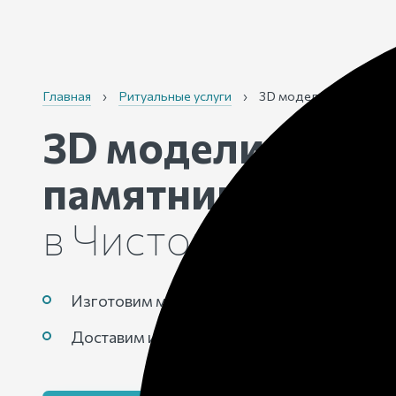
Главная
›
Ритуальные услуги
›
3D моделирование
3D моделирован
памятников
на за
в Чистополе
Изготовим макет любой сложности
Доставим и установим готовую конструкци