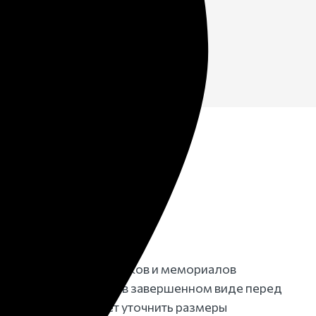
нужно
3D
ание
делирование памятников и мемориалов
ний вид конструкции в завершенном виде перед
тапе заказчик может уточнить размеры