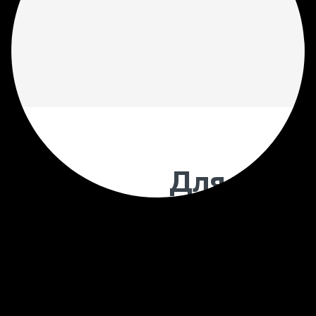
Для чего 
моделиров
Предварительное 3D мо
позволяет увидеть внеш
установкой. На данном э