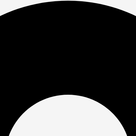
ие
каз
ю