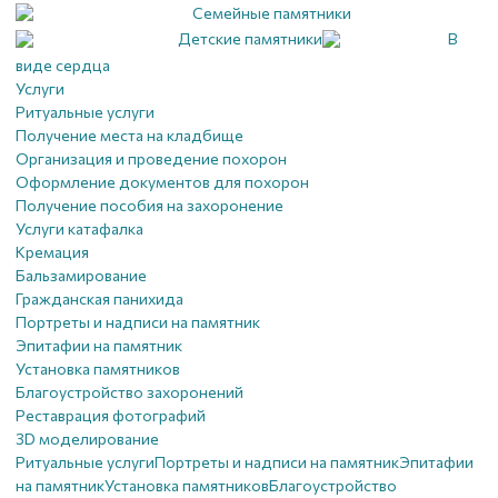
Семейные памятники
Детские памятники
В
виде сердца
Услуги
Ритуальные услуги
Получение места на кладбище
Организация и проведение похорон
Оформление документов для похорон
Получение пособия на захоронение
Услуги катафалка
Кремация
Бальзамирование
Гражданская панихида
Портреты и надписи на памятник
Эпитафии на памятник
Установка памятников
Благоустройство захоронений
Реставрация фотографий
3D моделирование
Ритуальные услуги
Портреты и надписи на памятник
Эпитафии
на памятник
Установка памятников
Благоустройство