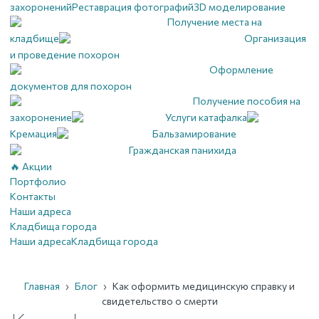
захоронений
Реставрация фотографий
3D моделирование
Получение места на
кладбище
Организация
и проведение похорон
Оформление
документов для похорон
Получение пособия на
захоронение
Услуги катафалка
Кремация
Бальзамирование
Гражданская панихида
🔥 Акции
Портфолио
Контакты
Наши адреса
Кладбища города
Наши адреса
Кладбища города
Главная
›
Блог
›
Как оформить медицинскую справку и
свидетельство о смерти