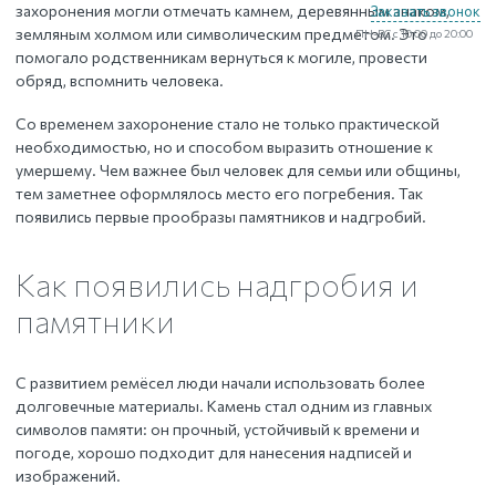
захоронения могли отмечать камнем, деревянным знаком,
Заказать звонок
земляным холмом или символическим предметом. Это
ПН-ВС с 10:00 до 20:00
помогало родственникам вернуться к могиле, провести
обряд, вспомнить человека.
Со временем захоронение стало не только практической
необходимостью, но и способом выразить отношение к
умершему. Чем важнее был человек для семьи или общины,
тем заметнее оформлялось место его погребения. Так
появились первые прообразы памятников и надгробий.
Как появились надгробия и
памятники
С развитием ремёсел люди начали использовать более
долговечные материалы. Камень стал одним из главных
символов памяти: он прочный, устойчивый к времени и
погоде, хорошо подходит для нанесения надписей и
изображений.