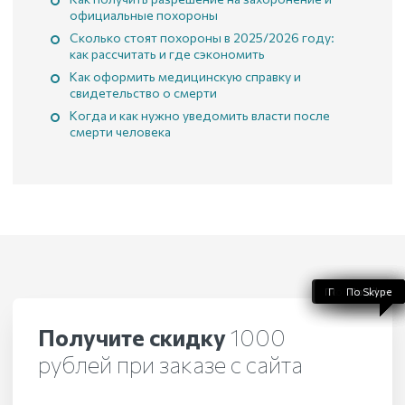
официальные похороны
Сколько стоят похороны в 2025/2026 году:
как рассчитать и где сэкономить
Как оформить медицинскую справку и
свидетельство о смерти
Когда и как нужно уведомить власти после
смерти человека
По WhatsApp
По телефону
По Telegram
По Skype
По Viber
Получите скидку
1000
рублей при заказе с сайта