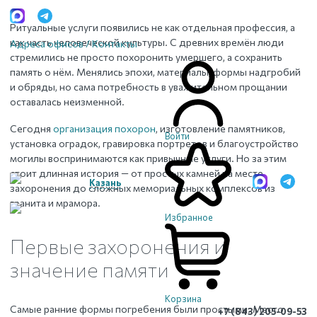
Ритуальные услуги появились не как отдельная профессия, а
как часть человеческой культуры. С древних времён люди
Адреса офисов / Контакты
стремились не просто похоронить умершего, а сохранить
память о нём. Менялись эпохи, материалы, формы надгробий
и обряды, но сама потребность в уважительном прощании
оставалась неизменной.
Сегодня
организация похорон
, изготовление памятников,
Войти
установка оградок, гравировка портретов и благоустройство
могилы воспринимаются как привычные услуги. Но за этим
стоит длинная история — от простых камней на месте
Казань
захоронения до сложных мемориальных комплексов из
гранита и мрамора.
Избранное
Первые захоронения и
значение памяти
Корзина
Самые ранние формы погребения были простыми. Место
+7 (843) 205-09-53