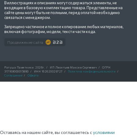
В иллюстрациях и описаниях могут содержаться элементы, не
входящие в базовую комплектацию товара. Представленные на
сайте цены могут быть не полными, перед оплатой необходимо
связаться с менеджером.
Запрещено частичное и полное копирование любых материалов,
включая фотографии, модели, текст и части кода.
Продвижение сайта
Ратуша Памятники.
2026г.
/
ИП Леонтьев Максим Сергеевич
/
ОГРН
317169000015890
/
ИНН 162620029727
/
Политика конфиденциальности
/
Соглашение
/
Оферта
Оставаясь на нашем сайте, вы соглашаетесь с
условиями