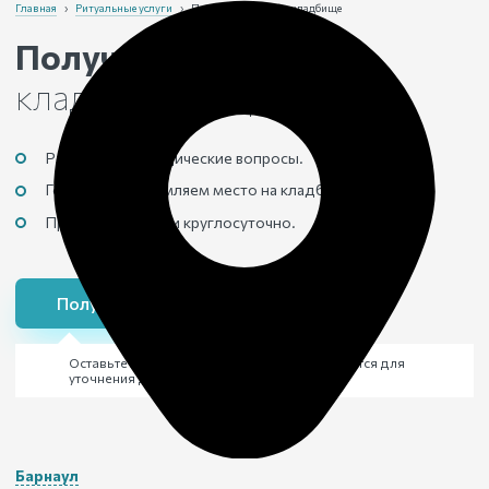
Главная
›
Ритуальные услуги
›
Получение места на кладбище
Получение места
на
кладбище
в Барнауле
Решаем все юридические вопросы.
Готовим и оформляем место на кладбище.
Принимаем заявки круглосуточно.
Получить место на кладбище
Оставьте заявку и через 15 минут с вами свяжутся для
уточнения деталей похорон
Барнаул