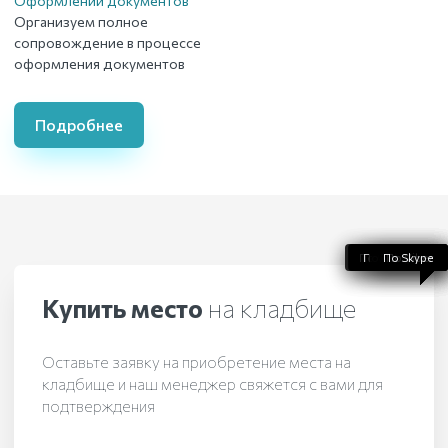
Оформлении документов
Организуем полное
сопровождение в процессе
оформления документов
Подробнее
По WhatsApp
По телефону
По Telegram
По Skype
По Viber
Купить место
на кладбище
Оставьте заявку на приобретение места на
кладбище и наш менеджер свяжется с вами для
подтверждения