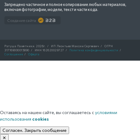
Запрещено частичное и полное копирование любых материалов,
включая фотографии, модели, текст и части кода.
Создание сайта
Ратуша Памятники.
2026г.
/
ИП Леонтьев Максим Сергеевич
/
ОГРН
317169000015890
/
ИНН 162620029727
/
Политика конфиденциальности
/
Соглашение
/
Оферта
Оставаясь на нашем сайте, вы соглашаетесь с
условиями
использования
cookies
Согласен. Закрыть сообщение
✕