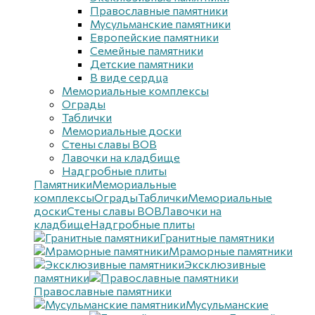
Православные памятники
Мусульманские памятники
Европейские памятники
Семейные памятники
Детские памятники
В виде сердца
Мемориальные комплексы
Ограды
Таблички
Мемориальные доски
Стены славы ВОВ
Лавочки на кладбище
Надгробные плиты
Памятники
Мемориальные
комплексы
Ограды
Таблички
Мемориальные
доски
Стены славы ВОВ
Лавочки на
кладбище
Надгробные плиты
Гранитные памятники
Мраморные памятники
Эксклюзивные
памятники
Православные памятники
Мусульманские