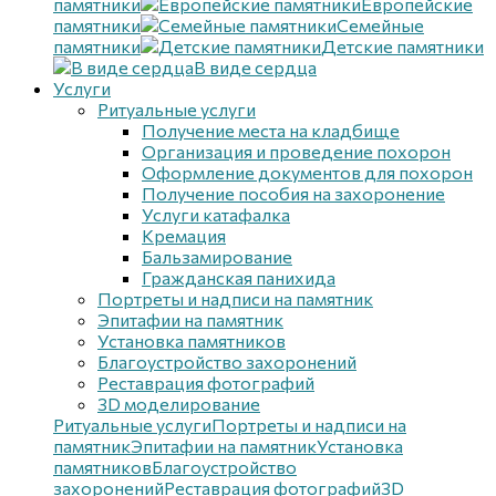
памятники
Европейские
памятники
Семейные
памятники
Детские памятники
В виде сердца
Услуги
Ритуальные услуги
Получение места на кладбище
Организация и проведение похорон
Оформление документов для похорон
Получение пособия на захоронение
Услуги катафалка
Кремация
Бальзамирование
Гражданская панихида
Портреты и надписи на памятник
Эпитафии на памятник
Установка памятников
Благоустройство захоронений
Реставрация фотографий
3D моделирование
Ритуальные услуги
Портреты и надписи на
памятник
Эпитафии на памятник
Установка
памятников
Благоустройство
захоронений
Реставрация фотографий
3D