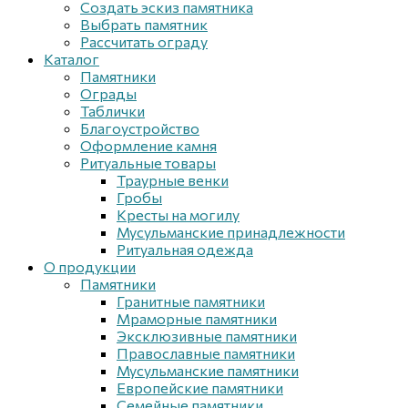
Создать эскиз памятника
Выбрать памятник
Рассчитать ограду
Каталог
Памятники
Ограды
Таблички
Благоустройствo
Оформление камня
Ритуальные товары
Траурные венки
Гробы
Кресты на могилу
Мусульманские принадлежности
Ритуальная одежда
О продукции
Памятники
Гранитные памятники
Мраморные памятники
Эксклюзивные памятники
Православные памятники
Мусульманские памятники
Европейские памятники
Семейные памятники