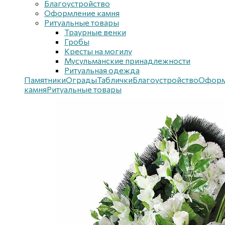
Благоустройствo
Оформление камня
Ритуальные товары
Траурные венки
Гробы
Кресты на могилу
Мусульманские принадлежности
Ритуальная одежда
Памятники
Ограды
Таблички
Благоустройствo
Оформ
камня
Ритуальные товары