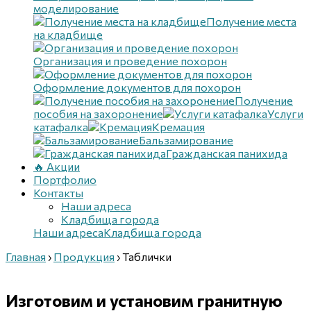
моделирование
Получение места
на кладбище
Организация и проведение похорон
Оформление документов для похорон
Получение
пособия на захоронение
Услуги
катафалка
Кремация
Бальзамирование
Гражданская панихида
🔥 Акции
Портфолио
Контакты
Наши адреса
Кладбища города
Наши адреса
Кладбища города
Главная
›
Продукция
›
Таблички
Изготовим и установим
гранитную