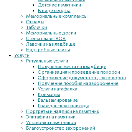
Детские памятники
В виде сердца
Мемориальные комплексы
Ограды
Таблички
Мемориальные доски
Стены славы ВОВ
Лавочки на кладбище
Надгробные плиты
Услуги
Ритуальные услуги
Получение места на кладбище
Организация и проведение похорон
Оформление документов для похорон
Получение пособия на захоронение
Услуги катафалка
Кремация
Бальзамирование
Гражданская панихида
Портреты и надписи на памятник
Эпитафии на памятник
Установка памятников
Благоустройство захоронений