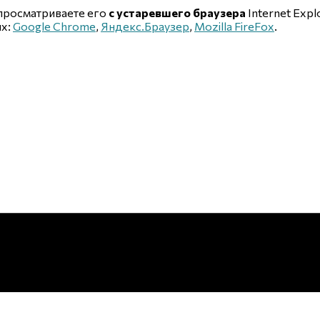
 просматриваете его
с устаревшего браузера
Internet Explo
ых:
Google Chrome
,
Яндекс.Браузер
,
Mozilla FireFox
.