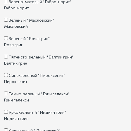
Зелено-матовый " Габро-норит"
Габро-норит
Зеленый " Масловский"
Масловский
Зеленый " Роял грин"
Роял грин
Пятнисто-зеленый " Балтик грин"
Балтик грин
Сине-зеленый " Пироксенит"
Пироксенит
Темно-зеленый " Грин гелекси"
Грин гелекси
Ярко-зеленый " Индиян грин"
Индиян грин
Коричневый " Дымовский"