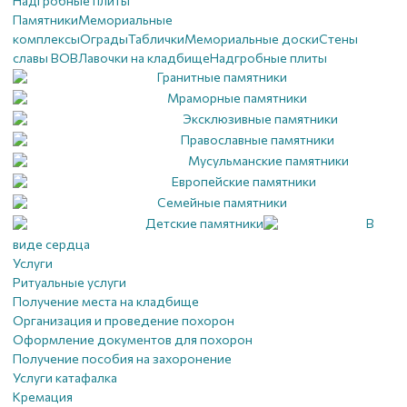
Надгробные плиты
Памятники
Мемориальные
комплексы
Ограды
Таблички
Мемориальные доски
Стены
славы ВОВ
Лавочки на кладбище
Надгробные плиты
Гранитные памятники
Мраморные памятники
Эксклюзивные памятники
Православные памятники
Мусульманские памятники
Европейские памятники
Семейные памятники
Детские памятники
В
виде сердца
Услуги
Ритуальные услуги
Получение места на кладбище
Организация и проведение похорон
Оформление документов для похорон
Получение пособия на захоронение
Услуги катафалка
Кремация