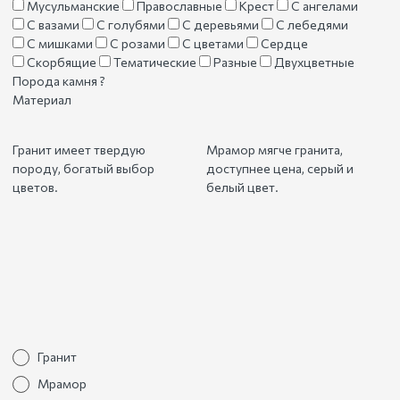
Мусульманские
Православные
Крест
С ангелами
С вазами
С голубями
С деревьями
С лебедями
С мишками
С розами
С цветами
Сердце
Скорбящие
Тематические
Разные
Двухцветные
Порода камня
?
Материал
Гранит имеет твердую
Мрамор мягче гранита,
породу, богатый выбор
доступнее цена, серый и
цветов.
белый цвет.
Гранит
Мрамор