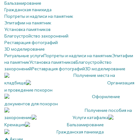
Бальзамирование
Гражданская панихида
Портреты и надписи на памятник
Эпитафии на памятник
Установка памятников
Благоустройство захоронений
Реставрация фотографий
3D моделирование
Ритуальные услуги
Портреты и надписи на памятник
Эпитафии
на памятник
Установка памятников
Благоустройство
захоронений
Реставрация фотографий
3D моделирование
Получение места на
кладбище
Организация
и проведение похорон
Оформление
документов для похорон
Получение пособия на
захоронение
Услуги катафалка
Кремация
Бальзамирование
Гражданская панихида
🔥 Акции