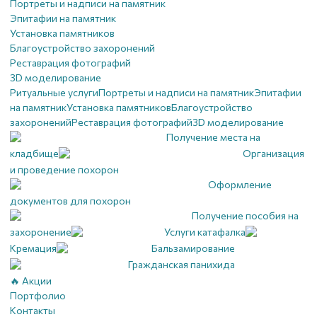
Портреты и надписи на памятник
Эпитафии на памятник
Установка памятников
Благоустройство захоронений
Реставрация фотографий
3D моделирование
Ритуальные услуги
Портреты и надписи на памятник
Эпитафии
на памятник
Установка памятников
Благоустройство
захоронений
Реставрация фотографий
3D моделирование
Получение места на
кладбище
Организация
и проведение похорон
Оформление
документов для похорон
Получение пособия на
захоронение
Услуги катафалка
Кремация
Бальзамирование
Гражданская панихида
🔥 Акции
Портфолио
Контакты