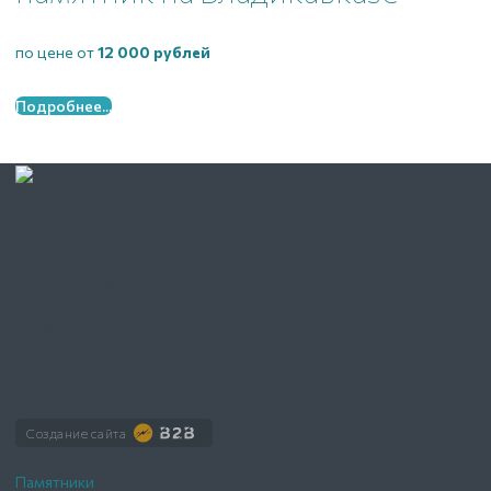
по цене от
12 000 рублей
Подробнее...
После размещения информации на сайте в товарах и услугах
могут произойти изменения.
В иллюстрациях и описаниях могут содержаться элементы, не
входящие в базовую комплектацию товара. Представленные
на сайте цены могут быть не полными, перед оплатой
необходимо связаться с менеджером.
Запрещено частичное и полное копирование любых
материалов, включая фотографии, модели, текст и части кода.
Создание сайта
Каталог
Памятники