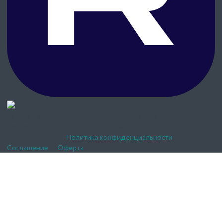
Ратуша Памятники.
2026г.
/
ИП Леонтьев Максим
Сергеевич
/
ОГРН 317169000015890
/
ИНН
162620029727
/
Политика конфиденциальности
/
Соглашение
/
Оферта