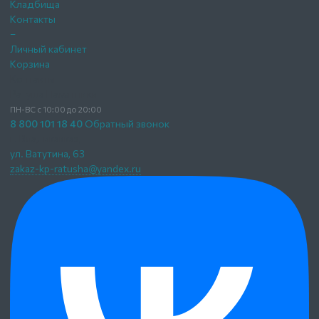
Кладбища
Контакты
–
Личный кабинет
Корзина
Контакты
Ратуша Памятники
ПН-ВС с 10:00 до 20:00
8 800 101 18 40
Обратный звонок
г. Владикавказ,
ул. Ватутина, 63
zakaz-kp-ratusha@yandex.ru