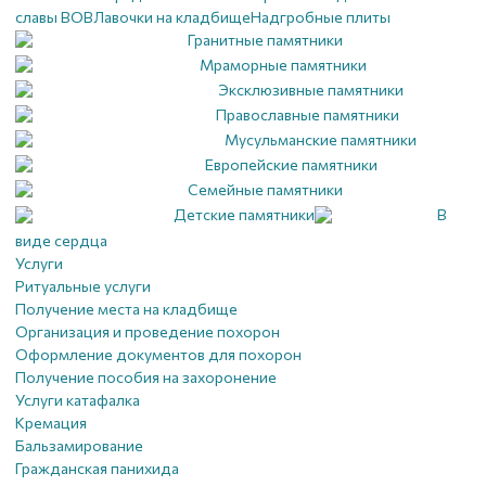
славы ВОВ
Лавочки на кладбище
Надгробные плиты
Гранитные памятники
Мраморные памятники
Эксклюзивные памятники
Православные памятники
Мусульманские памятники
Европейские памятники
Семейные памятники
Детские памятники
В
виде сердца
Услуги
Ритуальные услуги
Получение места на кладбище
Организация и проведение похорон
Оформление документов для похорон
Получение пособия на захоронение
Услуги катафалка
Кремация
Бальзамирование
Гражданская панихида