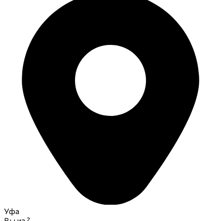
Уфа
Вы из
?