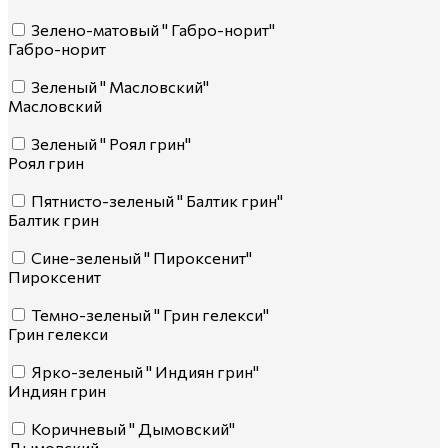
Зелено-матовый " Габро-норит"
Габро-норит
Зеленый " Масловский"
Масловский
Зеленый " Роял грин"
Роял грин
Пятнисто-зеленый " Балтик грин"
Балтик грин
Сине-зеленый " Пироксенит"
Пироксенит
Темно-зеленый " Грин гелекси"
Грин гелекси
Ярко-зеленый " Индиян грин"
Индиян грин
Коричневый " Дымовский"
Дымовский