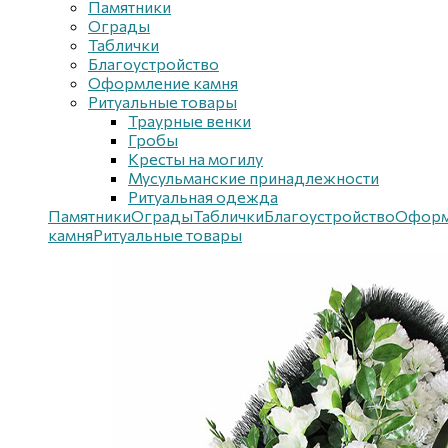
Памятники
Ограды
Таблички
Благоустройствo
Оформление камня
Ритуальные товары
Траурные венки
Гробы
Кресты на могилу
Мусульманские принадлежности
Ритуальная одежда
Памятники
Ограды
Таблички
Благоустройствo
Оформ
камня
Ритуальные товары