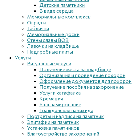
Детские памятники
В виде сердца
Мемориальные комплексы
Ограды
Таблички
Мемориальные доски
Стены славы ВОВ
Лавочки на кладбище
Надгробные плиты
Услуги
Ритуальные услуги
Получение места на кладбище
Организация и проведение похорон
Оформление документов для похорон
Получение пособия на захоронение
Услуги катафалка
Кремация
Бальзамирование
Гражданская панихида
Портреты и надписи на памятник
Эпитафии на памятник
Установка памятников
Благоустройство захоронений