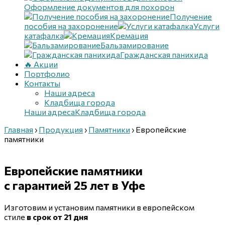
Оформление документов для похорон
Получение
пособия на захоронение
Услуги
катафалка
Кремация
Бальзамирование
Гражданская панихида
🔥 Акции
Портфолио
Контакты
Наши адреса
Кладбища города
Наши адреса
Кладбища города
Главная
›
Продукция
›
Памятники
›
Европейские
памятники
Европейские памятники
с гарантией 25 лет
в Уфе
Изготовим и установим
памятники в европейском
стиле
в срок от 21 дня