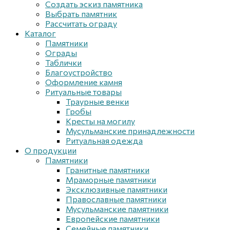
Создать эскиз памятника
Выбрать памятник
Рассчитать ограду
Каталог
Памятники
Ограды
Таблички
Благоустройствo
Оформление камня
Ритуальные товары
Траурные венки
Гробы
Кресты на могилу
Мусульманские принадлежности
Ритуальная одежда
О продукции
Памятники
Гранитные памятники
Мраморные памятники
Эксклюзивные памятники
Православные памятники
Мусульманские памятники
Европейские памятники
Семейные памятники