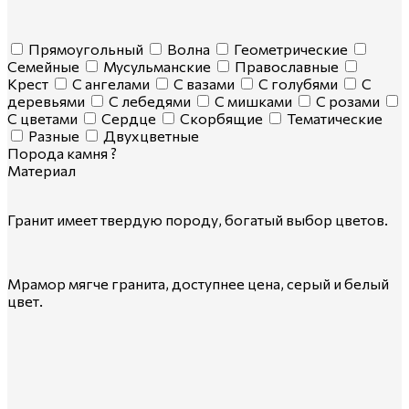
Прямоугольный
Волна
Геометрические
Семейные
Мусульманские
Православные
Крест
С ангелами
С вазами
С голубями
С
деревьями
С лебедями
С мишками
С розами
С цветами
Сердце
Скорбящие
Тематические
Разные
Двухцветные
Порода камня
?
Материал
Гранит имеет твердую породу, богатый выбор цветов.
Мрамор мягче гранита, доступнее цена, серый и белый
цвет.