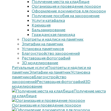
Получение места на кладбище
Организация и проведение похорон
Оформление документов для похорон
Получение пособия на захоронение
Услуги катафалка
Кремация
Бальзамирование
Гражданская панихида
Портреты и надписи на памятник
Эпитафии на памятник
Установка памятников
Благоустройство захоронений
Реставрация фотографий
3D моделирование
Ритуальные услуги
Портреты и надписи на
памятник
Эпитафии на памятник
Установка
памятников
Благоустройство
захоронений
Реставрация фотографий
3D
моделирование
Получение места
на кладбище
Организация и проведение похорон