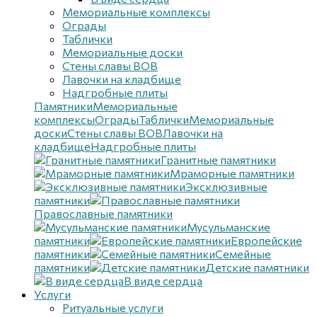
Мемориальные комплексы
Ограды
Таблички
Мемориальные доски
Стены славы ВОВ
Лавочки на кладбище
Надгробные плиты
Памятники
Мемориальные
комплексы
Ограды
Таблички
Мемориальные
доски
Стены славы ВОВ
Лавочки на
кладбище
Надгробные плиты
Гранитные памятники
Мраморные памятники
Эксклюзивные
памятники
Православные памятники
Мусульманские
памятники
Европейские
памятники
Семейные
памятники
Детские памятники
В виде сердца
Услуги
Ритуальные услуги