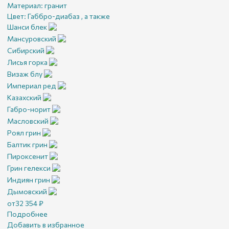
Материал:
гранит
Цвет:
Габбро-диабаз , а также
Шанси блек
Мансуровский
Сибирский
Лисья горка
Визаж блу
Империал ред
Казахский
Габро-норит
Масловский
Роял грин
Балтик грин
Пироксенит
Грин гелекси
Индиян грин
Дымовский
от
32 354
₽
Подробнее
Добавить в избранное