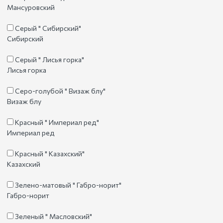
Мансуровский
Серый " Сибирский"
Сибирский
Серый " Лисья горка"
Лисья горка
Серо-голубой " Визаж блу"
Визаж блу
Красный " Империал ред"
Империал ред
Красный " Казахский"
Казахский
Зелено-матовый " Габро-норит"
Габро-норит
Зеленый " Масловский"