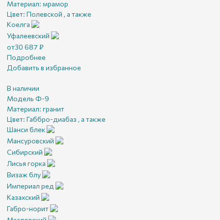
Материал:
мрамор
Цвет:
Полевской , а также
Коелга
Уфалеевский
от
30 687
₽
Подробнее
Добавить в избранное
В наличии
Модель Ф-9
Материал:
гранит
Цвет:
Габбро-диабаз , а также
Шанси блек
Мансуровский
Сибирский
Лисья горка
Визаж блу
Империал ред
Казахский
Габро-норит
Масловский