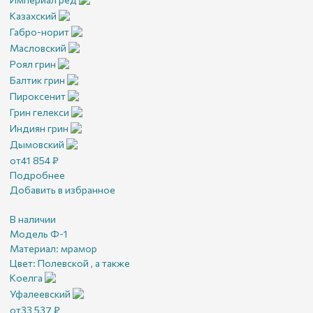
Казахский
Габро-норит
Масловский
Роял грин
Балтик грин
Пироксенит
Грин гелекси
Индиян грин
Дымовский
от
41 854
₽
Подробнее
Добавить в избранное
В наличии
Модель Ф-1
Материал:
мрамор
Цвет:
Полевской , а также
Коелга
Уфалеевский
от
33 537
₽