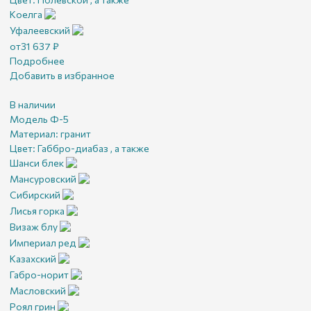
Коелга
Уфалеевский
от
31 637
₽
Подробнее
Добавить в избранное
В наличии
Модель Ф-5
Материал:
гранит
Цвет:
Габбро-диабаз , а также
Шанси блек
Мансуровский
Сибирский
Лисья горка
Визаж блу
Империал ред
Казахский
Габро-норит
Масловский
Роял грин