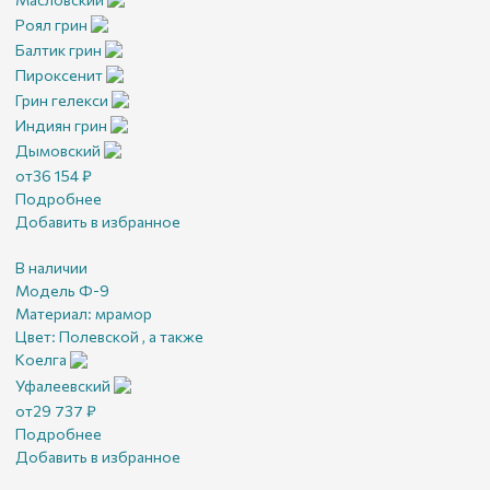
Роял грин
Балтик грин
Пироксенит
Грин гелекси
Индиян грин
Дымовский
от
36 154
₽
Подробнее
Добавить в избранное
В наличии
Модель Ф-9
Материал:
мрамор
Цвет:
Полевской , а также
Коелга
Уфалеевский
от
29 737
₽
Подробнее
Добавить в избранное