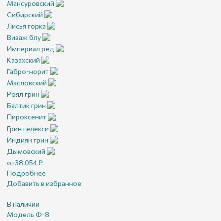
Мансуровский
Сибирский
Лисья горка
Визаж блу
Империал ред
Казахский
Габро-норит
Масловский
Роял грин
Балтик грин
Пироксенит
Грин гелекси
Индиян грин
Дымовский
от
38 054
₽
Подробнее
Добавить в избранное
В наличии
Модель Ф-8