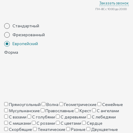
Заказать звонок
ПН-ВС с 10:00 до 20:00
Стандартный
Фрезерованный
Европейский
Форма
Прямоугольный
Волна
Геометрические
Семейные
Мусульманские
Православные
Крест
С ангелами
С вазами
С голубями
С деревьями
С лебедями
С мишками
С розами
С цветами
Сердце
Скорбящие
Тематические
Разные
Двухцветные