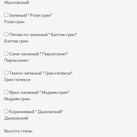
Масловский
Зеленый " Роял грин"
Роял грин
Пятнисто-зеленый " Балтик грин"
Балтик грин
Сине-зеленый " Пироксенит"
Пироксенит
Темно-зеленый " Грин гелекси"
Грин гелекси
Ярко-зеленый " Индиян грин"
Индиян грин
Коричневый " Дымовский"
Дымовский
Высота стелы