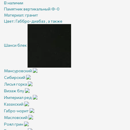
В наличии
Памятник вертикальный Ф-0
Материал:
гранит
Цвет:
Габбро-диабаз , а также
Шанси блек
Мансуровский
Сибирский
Лисья горка
Визаж блу
Империал ред
Казахский
Габро-норит
Масловский
Роял грин