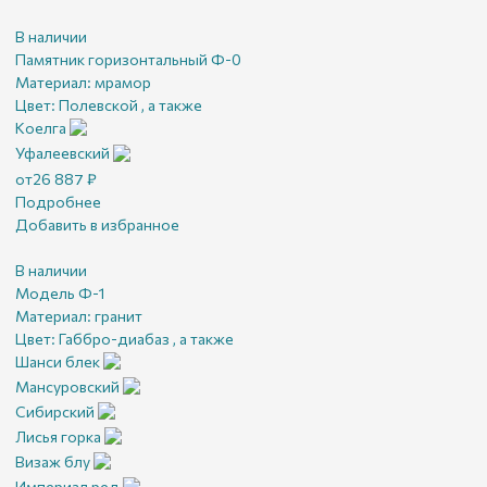
В наличии
Памятник горизонтальный Ф-0
Материал:
мрамор
Цвет:
Полевской , а также
Коелга
Уфалеевский
от
26 887
₽
Подробнее
Добавить в избранное
В наличии
Модель Ф-1
Материал:
гранит
Цвет:
Габбро-диабаз , а также
Шанси блек
Мансуровский
Сибирский
Лисья горка
Визаж блу
Империал ред