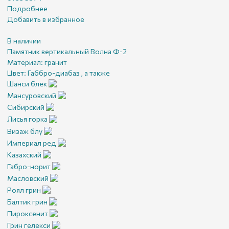
Подробнее
Добавить в избранное
В наличии
Памятник вертикальный Волна Ф-2
Материал:
гранит
Цвет:
Габбро-диабаз , а также
Шанси блек
Мансуровский
Сибирский
Лисья горка
Визаж блу
Империал ред
Казахский
Габро-норит
Масловский
Роял грин
Балтик грин
Пироксенит
Грин гелекси