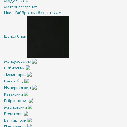
Модель Ф-6
Материал:
гранит
Цвет:
Габбро-диабаз , а также
Шанси блек
Мансуровский
Сибирский
Лисья горка
Визаж блу
Империал ред
Казахский
Габро-норит
Масловский
Роял грин
Балтик грин
Пироксенит