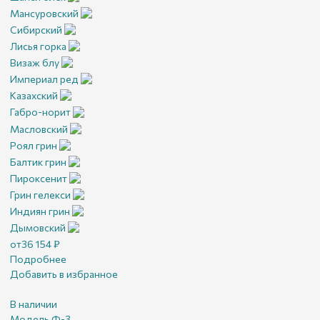
Мансуровский
Сибирский
Лисья горка
Визаж блу
Империал ред
Казахский
Габро-норит
Масловский
Роял грин
Балтик грин
Пироксенит
Грин гелекси
Индиян грин
Дымовский
от
36 154
₽
Подробнее
Добавить в избранное
В наличии
Модель Ф-3