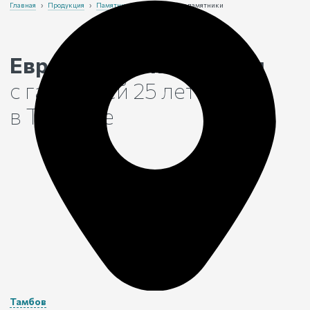
Главная
›
Продукция
›
Памятники
›
Европейские памятники
Европейские памятники
с гарантией 25 лет
в Тамбове
Тамбов