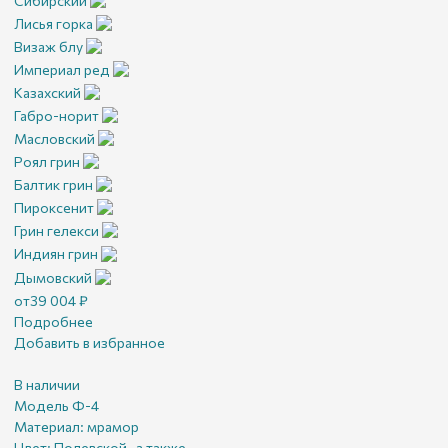
Сибирский
Лисья горка
Визаж блу
Империал ред
Казахский
Габро-норит
Масловский
Роял грин
Балтик грин
Пироксенит
Грин гелекси
Индиян грин
Дымовский
от
39 004
₽
Подробнее
Добавить в избранное
В наличии
Модель Ф-4
Материал:
мрамор
Цвет:
Полевской , а также