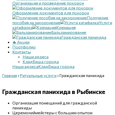
Организация и проведение похорон
Оформление документов для похорон
Получение
пособия на захоронение
Услуги
катафалка
Кремация
Бальзамирование
Гражданская панихида
🔥 Акции
Портфолио
Контакты
Наши адреса
Кладбища города
Наши адреса
Кладбища города
Главная
›
Ритуальные услуги
›
Гражданская панихида
Гражданская панихида
в Рыбинске
Организация помещений для гражданской
панихиды
Церемониймейстеры с большим опытом