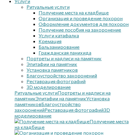
Услуги
Ритуальные услуги
Получение места на кладбище
Организация и проведение похорон
Оформление документов для похорон
Получение пособия на захоронение
Услуги катафалка
Кремация
Бальзамирование
Гражданская панихида
Портреты и надписи на памятник
Эпитафии на памятник
Установка памятников
Благоустройство захоронений
Реставрация фотографий
3D моделирование
Ритуальные услуги
Портреты и надписи на
памятник
Эпитафии на памятник
Установка
памятников
Благоустройство
захоронений
Реставрация фотографий
3D
моделирование
Получение места
на кладбище