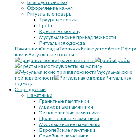
Благоустройствo
Оформление камня
Ритуальные товары
Траурные венки
Гробы
Кресты на могилу
Мусульманские принадлежности
Ритуальная одежда
Памятники
Ограды
Таблички
Благоустройствo
Оформ
камня
Ритуальные товары
Траурные венки
Гробы
Кресты на могилу
Мусульманские
принадлежности
Ритуальная
одежда
О продукции
Памятники
Гранитные памятники
Мраморные памятники
Эксклюзивные памятники
Православные памятники
Мусульманские памятники
Европейские памятники
Семейные памятники