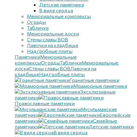
Детские памятники
В виде сердца
Мемориальные комплексы
Ограды
Таблички
Мемориальные доски
Стены славы ВОВ
Лавочки на кладбище
Надгробные плиты
Памятники
Мемориальные
комплексы
Ограды
Таблички
Мемориальные
доски
Стены славы ВОВ
Лавочки на
кладбище
Надгробные плиты
Гранитные памятники
Мраморные памятники
Эксклюзивные
памятники
Православные памятники
Мусульманские
памятники
Европейские
памятники
Семейные
памятники
Детские памятники
В виде сердца