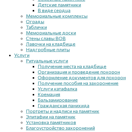
Детские памятники
В виде сердца
Мемориальные комплексы
Ограды
Таблички
Мемориальные доски
Стены славы ВОВ
Лавочки на кладбище
Надгробные плиты
Услуги
Ритуальные услуги
Получение места на кладбище
Организация и проведение похорон
Оформление документов для похорон
Получение пособия на захоронение
Услуги катафалка
Кремация
Бальзамирование
Гражданская панихида
Портреты и надписи на памятник
Эпитафии на памятник
Установка памятников
Благоустройство захоронений