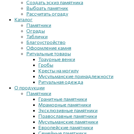
Создать эскиз памятника
Выбрать памятник
Рассчитать ограду
Каталог
Памятники
Ограды
Таблички
Благоустройствo
Оформление камня
Ритуальные товары
Траурные венки
Гробы
Кресты на могилу
Мусульманские принадлежности
Ритуальная одежда
О продукции
Памятники
Гранитные памятники
Мраморные памятники
Эксклюзивные памятники
Православные памятники
Мусульманские памятники
Европейские памятники
Семейные памятники