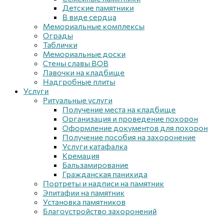
Детские памятники
В виде сердца
Мемориальные комплексы
Ограды
Таблички
Мемориальные доски
Стены славы ВОВ
Лавочки на кладбище
Надгробные плиты
Услуги
Ритуальные услуги
Получение места на кладбище
Организация и проведение похорон
Оформление документов для похорон
Получение пособия на захоронение
Услуги катафалка
Кремация
Бальзамирование
Гражданская панихида
Портреты и надписи на памятник
Эпитафии на памятник
Установка памятников
Благоустройство захоронений