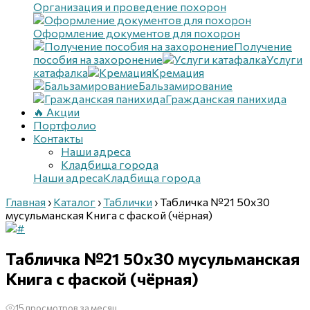
Организация и проведение похорон
Оформление документов для похорон
Получение
пособия на захоронение
Услуги
катафалка
Кремация
Бальзамирование
Гражданская панихида
🔥 Акции
Портфолио
Контакты
Наши адреса
Кладбища города
Наши адреса
Кладбища города
Главная
›
Каталог
›
Таблички
›
Табличка №21 50х30
мусульманская Книга с фаской (чёрная)
Табличка №21 50х30 мусульманская
Книга с фаской (чёрная)
15 просмотров за месяц