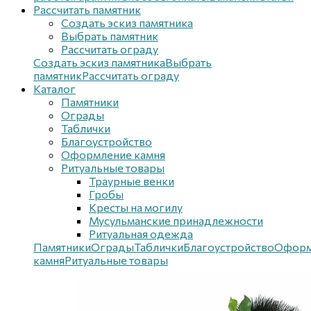
Рассчитать памятник
Создать эскиз памятника
Выбрать памятник
Рассчитать ограду
Создать эскиз памятника
Выбрать
памятник
Рассчитать ограду
Каталог
Памятники
Ограды
Таблички
Благоустройствo
Оформление камня
Ритуальные товары
Траурные венки
Гробы
Кресты на могилу
Мусульманские принадлежности
Ритуальная одежда
Памятники
Ограды
Таблички
Благоустройствo
Оформ
камня
Ритуальные товары