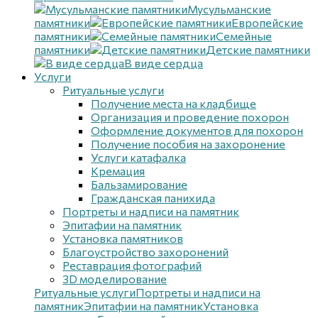
Мусульманские
памятники
Европейские
памятники
Семейные
памятники
Детские памятники
В виде сердца
Услуги
Ритуальные услуги
Получение места на кладбище
Организация и проведение похорон
Оформление документов для похорон
Получение пособия на захоронение
Услуги катафалка
Кремация
Бальзамирование
Гражданская панихида
Портреты и надписи на памятник
Эпитафии на памятник
Установка памятников
Благоустройство захоронений
Реставрация фотографий
3D моделирование
Ритуальные услуги
Портреты и надписи на
памятник
Эпитафии на памятник
Установка