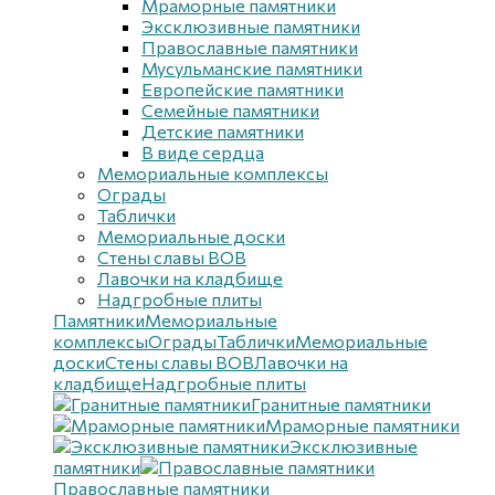
Мраморные памятники
Эксклюзивные памятники
Православные памятники
Мусульманские памятники
Европейские памятники
Семейные памятники
Детские памятники
В виде сердца
Мемориальные комплексы
Ограды
Таблички
Мемориальные доски
Стены славы ВОВ
Лавочки на кладбище
Надгробные плиты
Памятники
Мемориальные
комплексы
Ограды
Таблички
Мемориальные
доски
Стены славы ВОВ
Лавочки на
кладбище
Надгробные плиты
Гранитные памятники
Мраморные памятники
Эксклюзивные
памятники
Православные памятники