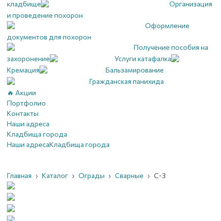
кладбище
Организация
и проведение похорон
Оформление
документов для похорон
Получение пособия на
захоронение
Услуги катафалка
Кремация
Бальзамирование
Гражданская панихида
🔥 Акции
Портфолио
Контакты
Наши адреса
Кладбища города
Наши адреса
Кладбища города
Главная
›
Каталог
›
Ограды
›
Сварные
›
С-3