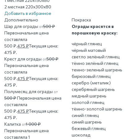
1 местная
220x150x80
2 местная
220x300x80
Добавить в избранное
Дополнительно
Покраска
Шар для ограды
500
₽
Ограды красятся в
от
Первоначальная цена
порошковую краску:
составляла
чёрный глянец
500 ₽.
475
₽
Текущая цена:
чёрный матовый
475 ₽.
светло зелёный глянец
Крест для ограды
500
₽
от
тёмно зелёный глянец
Первоначальная цена
темно-зеленый шагрень
составляла
бирюзовый глянец
500 ₽.
475
₽
Текущая цена:
серебро (металик)
475 ₽.
серебряный шагрень
Полумесяц для ограды
от
медный шагрень
500
₽
Первоначальная цена
золотой глянец
составляла
тёмно-золотой шагрень
500 ₽.
475
₽
Текущая цена:
синий глянец
475 ₽.
синий шагрень
Калитка
1 000
₽
от
бежевый глянец
Первоначальная цена
шоколад
составляла 1