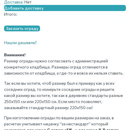
Доставка:
Нет
Добавить доставку
Итого:
Заказать ограду
Нашли дешевле?
Внимание!
Размер ограды нужно согласовать с администрацией
конкретного кладбища. Размеры оград отличаются в
зависимости от кладбища, а где-то и вовсе их нельзя ставить.
Так если вы хотите, чтоб размер был к примеру как у всех
соседних оград, то измерьте соседние ограды и решите
какой размер вы хотите, так как в деревнях стандарты разные
250х150 см или 220х150 см. Если место позволяет,
заказывайте стандартный размер 220х150 см!
При изготовлении ограды по вашим размерам на заказ, в
расчетах учитывают наценку “за нестандарт” который
составляет для оград
С серии +5%
, и для оград
К,R серии