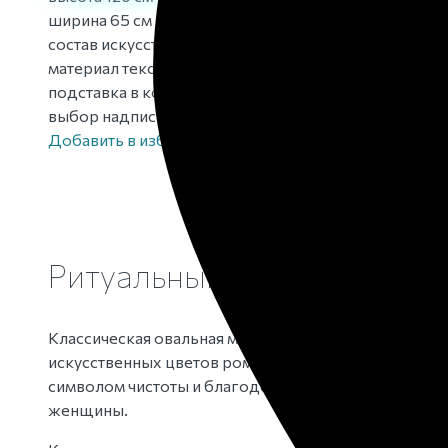
ширина
65 см
состав
искусственные цветы — ромашки и георгины
материал
текстиль, пластик, проволока из металла
подставка
в комплекте
выбор надписи
да
Добавить в избранное
Ритуальный венок из иску
Классическая овальная модель с лаконичным умир
искусственных цветов ромашки и герани. В дизайн
символом чистоты и благодетели. Заказать венок д
женщины.