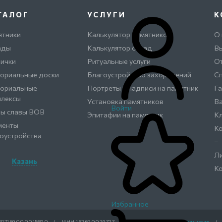
ТАЛОГ
УСЛУГИ
К
ятники
Калькулятор памятников
О
ады
Калькулятор оград
В
ички
Ритуальные услуги
О
ориальные доски
Благоустройство захоронений
С
ориальные
Портреты и надписи на памятник
Га
плексы
Установка памятников
Ва
Войти
ны славы ВОВ
Эпитафии на памятник
К
менты
К
оустройства
–
Ли
Казань
К
Избранное
317169000015890
/
ИНН 162620029727
/
Политика конфиденциальности
/