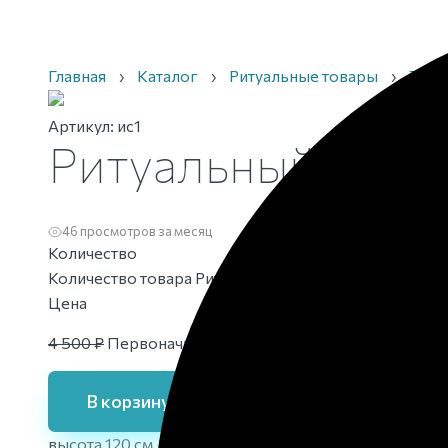
Главная
›
Каталог
›
Ритуальные товары
›
Трау
Артикул:
ис1
Ритуальный венок
46 просмотров за месяц
Количество
Количество товара Ритуальный венок из искусствен
Цена
4 500
₽
Первоначальная цена составляла 4 500 ₽.
4 
В корзину
высота
120 см