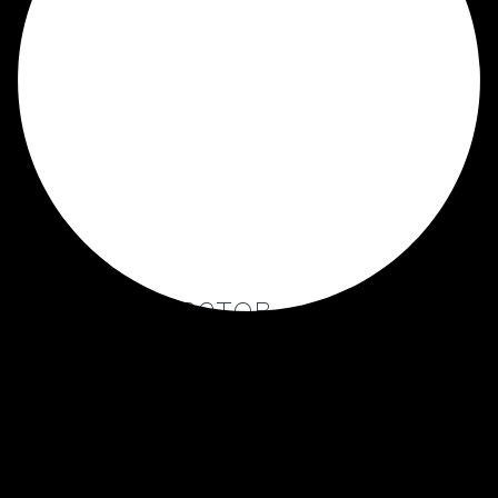
сственных цветов
отворяющих дизайном. Венок собран вручную из
е композиции преобладает белый цвет, являющимся
анной модели уместно для похорон и мужчины, и