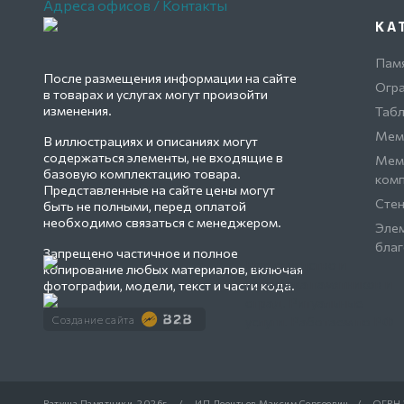
Адреса офисов / Контакты
КА
Пам
После размещения информации на сайте
Огр
в товарах и услугах могут произойти
изменения.
Табл
Мем
В иллюстрациях и описаниях могут
содержаться элементы, не входящие в
Мем
базовую комплектацию товара.
ком
Представленные на сайте цены могут
Сте
быть не полными, перед оплатой
необходимо связаться с менеджером.
Эле
благ
Запрещено частичное и полное
Производство и
копирование любых материалов, включая
установка памятников и
фотографии, модели, текст и части кода.
оград. Ритуальные
услуги. Работаем по РФ
Создание сайта
Ратуша Памятники.
2026г.
/
ИП Леонтьев Максим Сергеевич
/
ОГРН 