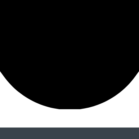
 несмотря на то, что ромашка считается простым
озиции использовались материала высшего качества,
ий вид длительный срок. Венок поможет выразить
в недорого в компании “Ратуша”. Оформить заказ
аявки вам перезвонит специалист для уточнения