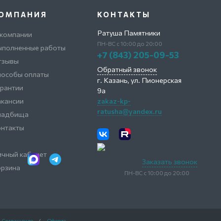
ОМПАНИЯ
КОНТАКТЫ
Ратуша Памятники
 компании
ПН-ВС с 10:00 до 20:00
ыполненные работы
+7 (843) 205-09-53
тзывы
Обратный звонок
пособы оплаты
г. Казань,
ул. Пионерская
рантии
9а
кансии
zakaz-kp-
ratusha@yandex.ru
ладбища
онтакты
+7 (843) 205-09-53
чный кабинет
Заказать звонок
орзина
ПН-ВС с 10:00 до 20:00
Соглашение
/
Оферта