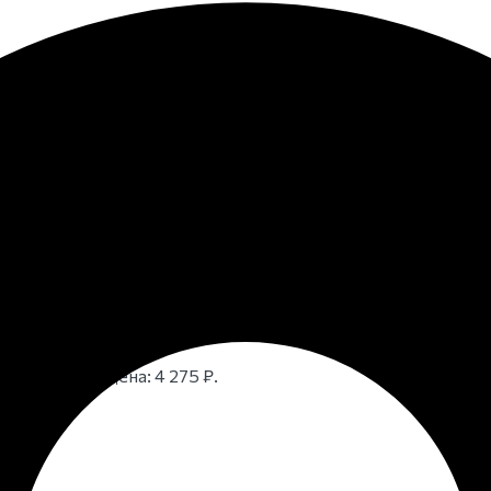
рные венки
›
Ритуальный венок из искусственных цветов
 из искусственных ц
ных цветов
шт.
275
₽
Текущая цена: 4 275 ₽.