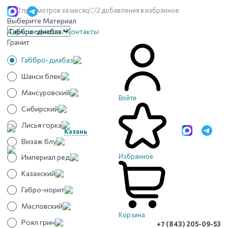
12 просмотров за месяц
2 добавления в избранное
Выберите Материал
Адреса офисов / Контакты
Гранит
Габбро-диабаз
Шанси блек
Мансуровский
Войти
Сибирский
Лисья горка
Казань
Визаж блу
Избранное
Империал ред
Казахский
Габро-норит
Масловский
Корзина
Роял грин
+7 (843) 205-09-53