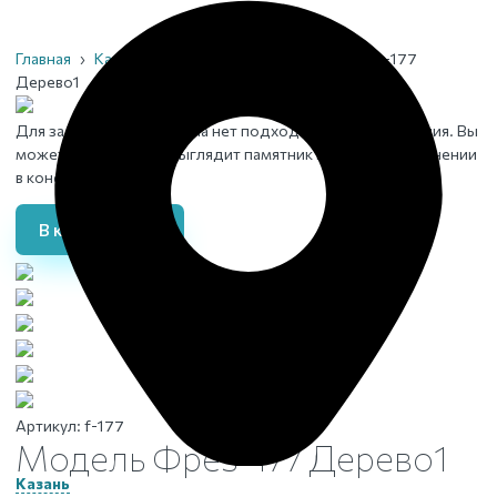
Главная
›
Каталог
›
Памятники
›
Модель Фрез-177
Дерево1
Для заданного материала нет подходящего изображения. Вы
можете увидеть, как выглядит памятник в данном исполнении
в конструкторе
В конструктор
Артикул:
f-177
Модель Фрез-177 Дерево1
Казань