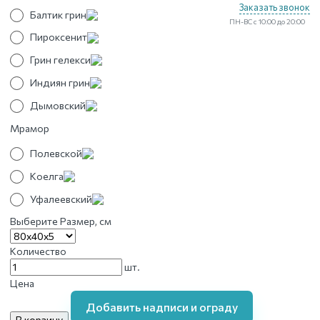
Заказать звонок
Балтик грин
ПН-ВС с 10:00 до 20:00
Пироксенит
Грин гелекси
Индиян грин
Дымовский
Мрамор
Полевской
Коелга
Уфалеевский
Выберите Размер, см
Количество
Количество
шт.
товара
Цена
Модель
Добавить надписи и ограду
Фрез-177
В корзину