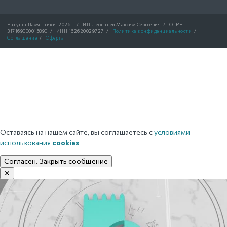
Ратуша Памятники.
2026г.
/
ИП Леонтьев Максим Сергеевич
/
ОГРН
317169000015890
/
ИНН 162620029727
/
Политика конфиденциальности
/
Соглашение
/
Оферта
Оставаясь на нашем сайте, вы соглашаетесь с
условиями
использования
cookies
Согласен. Закрыть сообщение
✕