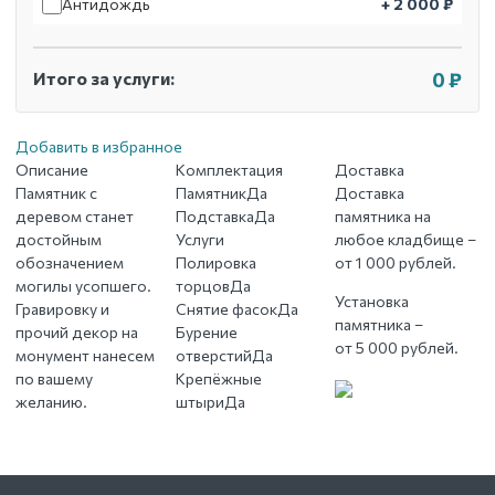
Антидождь
+ 2 000 ₽
Итого за услуги:
0 ₽
Добавить в избранное
Описание
Комплектация
Доставка
Памятник с
Памятник
Да
Доставка
деревом станет
Подставка
Да
памятника на
достойным
Услуги
любое кладбище –
обозначением
Полировка
от 1 000 рублей.
могилы усопшего.
торцов
Да
Установка
Гравировку и
Снятие фасок
Да
памятника –
прочий декор на
Бурение
от 5 000 рублей.
монумент нанесем
отверстий
Да
по вашему
Крепёжные
желанию.
штыри
Да