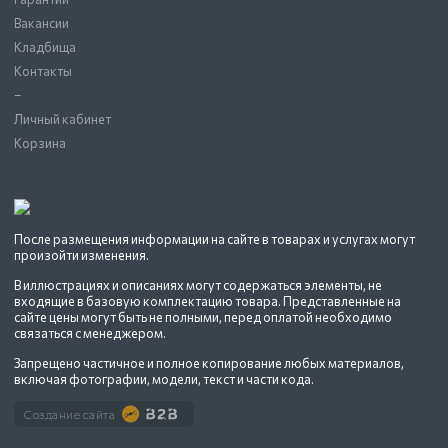
Вакансии
Кладбища
Контакты
–
Личный кабинет
Корзина
После размещения информации на сайте в товарах и услугах могут
произойти изменения.
В иллюстрациях и описаниях могут содержаться элементы, не
входящие в базовую комплектацию товара. Представленные на
сайте цены могут быть не полными, перед оплатой необходимо
связаться с менеджером.
Запрещено частичное и полное копирование любых материалов,
включая фотографии, модели, текст и части кода.
Создание сайта