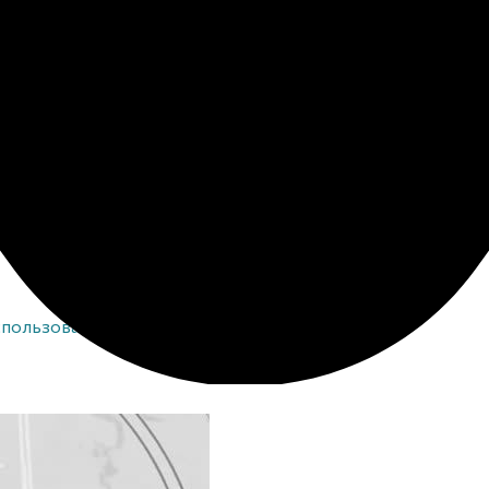
К
317169000015890
/
ИНН 162620029727
/
Политика конфиденциальности
/
спользования
cookies