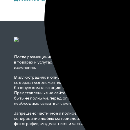
КА
Пам
После размещения информации на сайте
Огр
в товарах и услугах могут произойти
изменения.
Табл
Мем
В иллюстрациях и описаниях могут
содержаться элементы, не входящие в
Мем
базовую комплектацию товара.
ком
Представленные на сайте цены могут
Сте
быть не полными, перед оплатой
необходимо связаться с менеджером.
Эле
благ
Запрещено частичное и полное
копирование любых материалов, включая
фотографии, модели, текст и части кода.