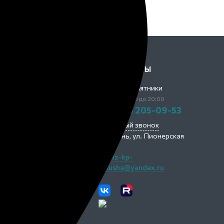
ОМПАНИЯ
КОНТАКТЫ
Ратуша Памятники
 компании
ПН-ВС с 10:00 до 20:00
ыполненные работы
+7 (843) 205-09-53
тзывы
Обратный звонок
пособы оплаты
г. Казань,
ул. Пионерская
рантии
9а
кансии
zakaz-kp-
ratusha@yandex.ru
ладбища
онтакты
чный кабинет