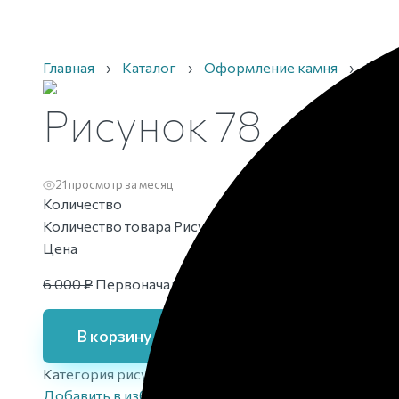
Главная
›
Каталог
›
Оформление камня
›
Рису
Рисунок 78
21 просмотр за месяц
Количество
Количество товара Рисунок 78
Цена
6 000
₽
Первоначальная цена составляла 6 000 ₽.
5 
В корзину
Категория рисунка
мечети
Добавить в избранное