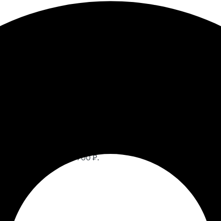
нок 78
шт.
700
₽
Текущая цена: 5 700 ₽.