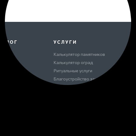
ТАЛОГ
УСЛУГИ
К
ятники
Калькулятор памятников
О
ады
Калькулятор оград
В
ички
Ритуальные услуги
О
ориальные доски
Благоустройство захоронений
С
ориальные
Портреты и надписи на памятник
Га
плексы
Установка памятников
Ва
ны славы ВОВ
Эпитафии на памятник
К
менты
К
оустройства
–
Ли