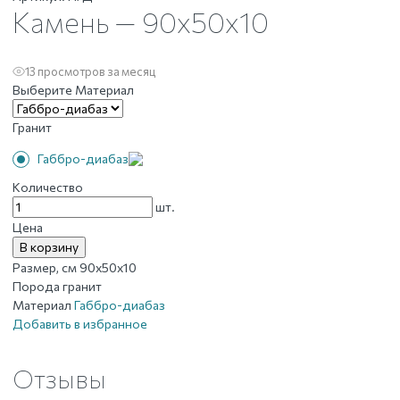
Камень — 90х50х10
13 просмотров за месяц
Выберите Материал
Гранит
Габбро-диабаз
Количество
Количество
шт.
товара
Цена
Камень
В корзину
-
Размер, см
90х50х10
90х50х10
Порода
гранит
Материал
Габбро-диабаз
Добавить в избранное
Отзывы