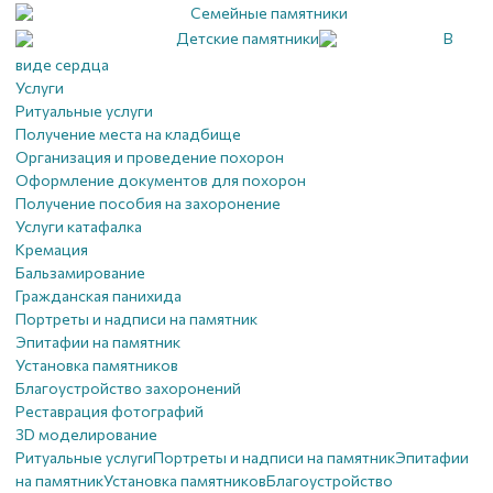
Семейные памятники
Детские памятники
В
виде сердца
Услуги
Ритуальные услуги
Получение места на кладбище
Организация и проведение похорон
Оформление документов для похорон
Получение пособия на захоронение
Услуги катафалка
Кремация
Бальзамирование
Гражданская панихида
Портреты и надписи на памятник
Эпитафии на памятник
Установка памятников
Благоустройство захоронений
Реставрация фотографий
3D моделирование
Ритуальные услуги
Портреты и надписи на памятник
Эпитафии
на памятник
Установка памятников
Благоустройство