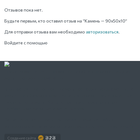
Отзывов пока нет.
Будьте первым, кто оставил отзыв на “Камень — 90х50х10”
Для отправки отзыва вам необходимо
авторизоваться
.
Войдите с помощью
После размещения информации на сайте в товарах и услугах
могут произойти изменения.
В иллюстрациях и описаниях могут содержаться элементы, не
входящие в базовую комплектацию товара. Представленные
на сайте цены могут быть не полными, перед оплатой
необходимо связаться с менеджером.
Запрещено частичное и полное копирование любых
материалов, включая фотографии, модели, текст и части кода.
Создание сайта