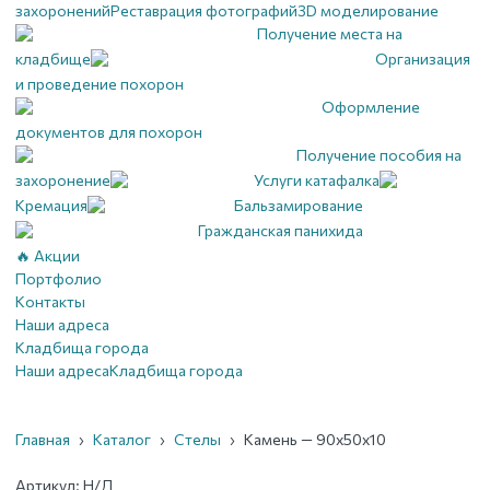
захоронений
Реставрация фотографий
3D моделирование
Получение места на
кладбище
Организация
и проведение похорон
Оформление
документов для похорон
Получение пособия на
захоронение
Услуги катафалка
Кремация
Бальзамирование
Гражданская панихида
🔥 Акции
Портфолио
Контакты
Наши адреса
Кладбища города
Наши адреса
Кладбища города
Главная
›
Каталог
›
Стелы
›
Камень — 90х50х10
Артикул:
Н/Д