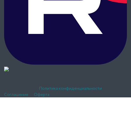
Ратуша Памятники.
2026г.
/
ИП Леонтьев Максим
Сергеевич
/
ОГРН 317169000015890
/
ИНН
162620029727
/
Политика конфиденциальности
/
Соглашение
/
Оферта