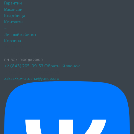
Гарантии
Вакансии
Кладбища
Контакты
–
Личный кабинет
Корзина
Контакты
Ратуша Памятники
ПН-ВС с 10:00 до 20:00
+7 (843) 205-09-53
Обратный звонок
г. Казань,
ул. Пионерская 9а
zakaz-kp-ratusha@yandex.ru