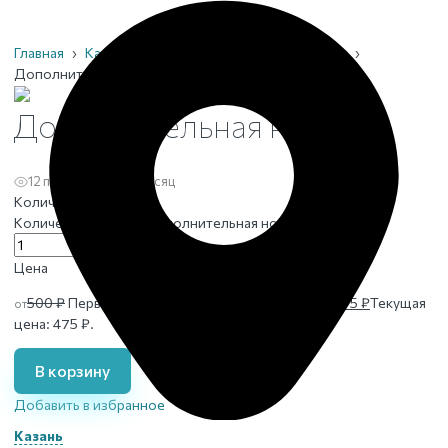
Главная
›
Каталог
›
Ограды
›
Услуги к оградам
›
Дополнительная ножка
Дополнительная ножка
12 просмотров за месяц
Количество
Количество товара Дополнительная ножка
шт.
Цена
500
₽
Первоначальная цена составляла 500 ₽.
475
₽
Текущая
от
цена: 475 ₽.
В корзину
Добавить в избранное
Казань