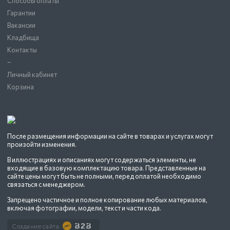
Способы оплаты
Гарантии
Вакансии
Кладбища
Контакты
–
Личный кабинет
Корзина
После размещения информации на сайте в товарах и услугах могут
произойти изменения.
В иллюстрациях и описаниях могут содержаться элементы, не
входящие в базовую комплектацию товара. Представленные на
сайте цены могут быть не полными, перед оплатой необходимо
связаться с менеджером.
Запрещено частичное и полное копирование любых материалов,
включая фотографии, модели, текст и части кода.
Создание сайта