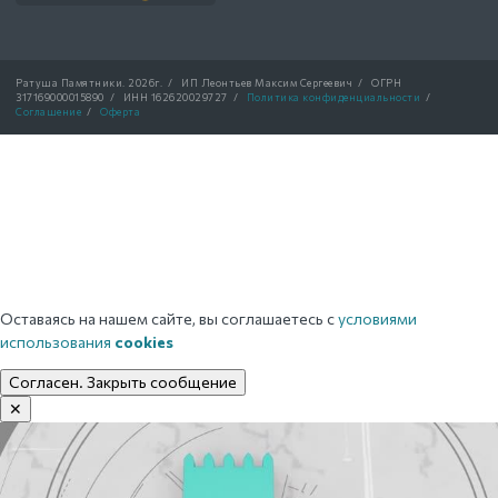
Ратуша Памятники.
2026г.
/
ИП Леонтьев Максим Сергеевич
/
ОГРН
317169000015890
/
ИНН 162620029727
/
Политика конфиденциальности
/
Соглашение
/
Оферта
Оставаясь на нашем сайте, вы соглашаетесь с
условиями
использования
cookies
Согласен. Закрыть сообщение
✕