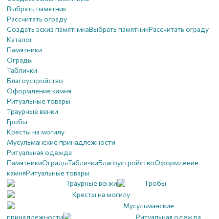
Выбрать памятник
Рассчитать ограду
Создать эскиз памятника
Выбрать памятник
Рассчитать ограду
Каталог
Памятники
Ограды
Таблички
Благоустройствo
Оформление камня
Ритуальные товары
Траурные венки
Гробы
Кресты на могилу
Мусульманские принадлежности
Ритуальная одежда
Памятники
Ограды
Таблички
Благоустройствo
Оформление
камня
Ритуальные товары
Траурные венки
Гробы
Кресты на могилу
Мусульманские
принадлежности
Ритуальная одежда