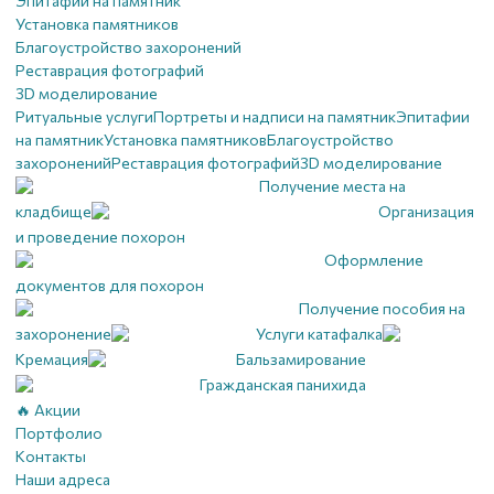
Эпитафии на памятник
Установка памятников
Благоустройство захоронений
Реставрация фотографий
3D моделирование
Ритуальные услуги
Портреты и надписи на памятник
Эпитафии
на памятник
Установка памятников
Благоустройство
захоронений
Реставрация фотографий
3D моделирование
Получение места на
кладбище
Организация
и проведение похорон
Оформление
документов для похорон
Получение пособия на
захоронение
Услуги катафалка
Кремация
Бальзамирование
Гражданская панихида
🔥 Акции
Портфолио
Контакты
Наши адреса