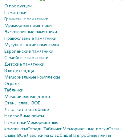
О продукции
Памятники
Гранитные памятники
Мраморные памятники
Эксклюзивные памятники
Православные памятники
Мусульманские памятники
Европейские памятники
Семейные памятники
Детские памятники
В виде сердца
Мемориальные комплексы
Ограды
Таблички
Мемориальные доски
Стены славы ВОВ
Лавочки на кладбище
Надгробные плиты
Памятники
Мемориальные
комплексы
Ограды
Таблички
Мемориальные доски
Стены
славы ВОВ
Лавочки на кладбище
Надгробные плиты