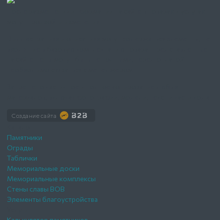
После размещения информации на сайте в товарах и услугах
могут произойти изменения.
В иллюстрациях и описаниях могут содержаться элементы, не
входящие в базовую комплектацию товара. Представленные
на сайте цены могут быть не полными, перед оплатой
необходимо связаться с менеджером.
Запрещено частичное и полное копирование любых
материалов, включая фотографии, модели, текст и части кода.
Создание сайта
Каталог
Памятники
Ограды
Таблички
Мемориальные доски
Мемориальные комплексы
Стены славы ВОВ
Элементы благоустройства
Услуги
Калькулятор памятников