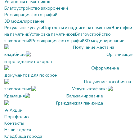
Установка памятников
Благоустройство захоронений
Реставрация фотографий
3D моделирование
Ритуальные услуги
Портреты и надписи на памятник
Эпитафии
на памятник
Установка памятников
Благоустройство
захоронений
Реставрация фотографий
3D моделирование
Получение места на
кладбище
Организация
и проведение похорон
Оформление
документов для похорон
Получение пособия на
захоронение
Услуги катафалка
Кремация
Бальзамирование
Гражданская панихида
🔥 Акции
Портфолио
Контакты
Наши адреса
Кладбища города