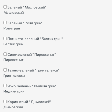
Зеленый " Масловский"
Масловский
Зеленый " Роял грин"
Роял грин
Пятнисто-зеленый " Балтик грин"
Балтик грин
Сине-зеленый " Пироксенит"
Пироксенит
Темно-зеленый " Грин гелекси"
Грин гелекси
Ярко-зеленый " Индиян грин"
Индиян грин
Коричневый " Дымовский"
Дымовский