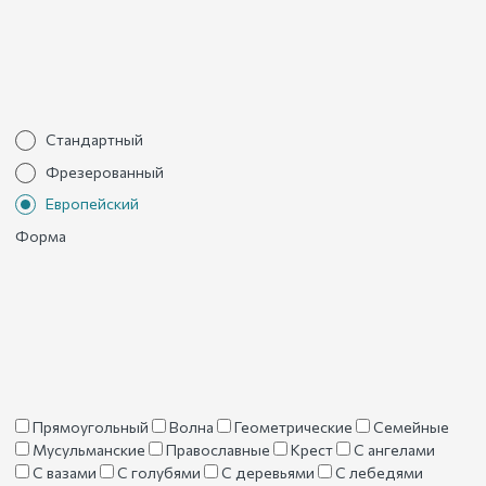
Стандартный
Фрезерованный
Европейский
Форма
Прямоугольный
Волна
Геометрические
Семейные
Мусульманские
Православные
Крест
С ангелами
С вазами
С голубями
С деревьями
С лебедями