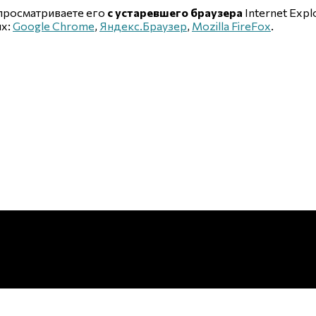
 просматриваете его
с устаревшего браузера
Internet Explo
ых:
Google Chrome
,
Яндекс.Браузер
,
Mozilla FireFox
.