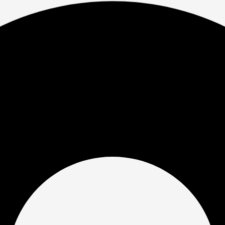
ые ограды
т 21 дней