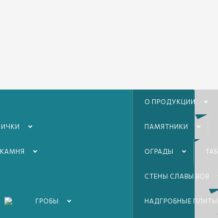
О ПРОДУКЦИИ
ЛИЧКИ
ПАМЯТНИКИ
 КАМНЯ
ОГРАДЫ
ТА
СТЕНЫ СЛАВЫ ВОВ
ГРОБЫ
НАДГРОБНЫЕ ПЛИТЫ
е
С узором, напоминающим сердце