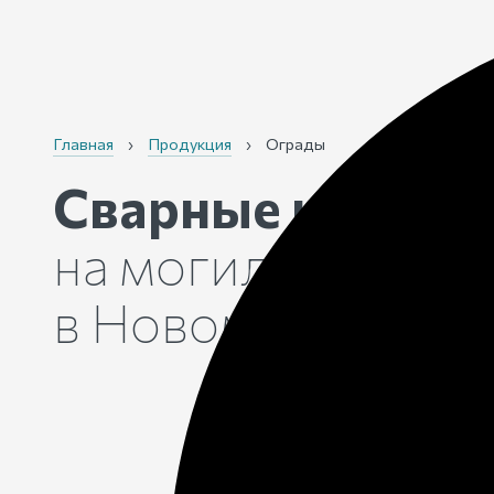
Главная
›
Продукция
›
Ограды
Сварные и кован
на могилу в срок
в Новом Уренгое
о