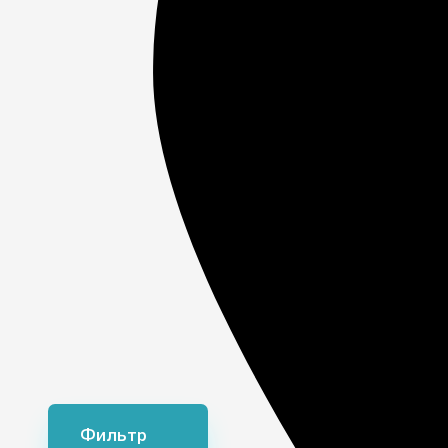
Сто
про
Фильтр