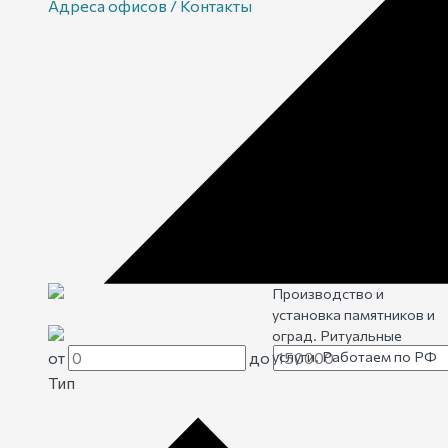
Адреса офисов / Контакты
Производство и
установка памятников и
оград. Ритуальные
услуги. Работаем по РФ
от
до
Тип