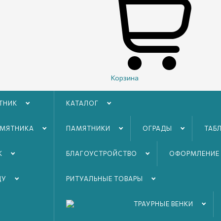
Корзина
ТНИК
КАТАЛОГ
АМЯТНИКА
ПАМЯТНИКИ
ОГРАДЫ
ТАБ
К
БЛАГОУСТРОЙСТВO
ОФОРМЛЕНИЕ
ДУ
РИТУАЛЬНЫЕ ТОВАРЫ
ТРАУРНЫЕ ВЕНКИ
крестами в теле
С цветами (розами или тюльпанами) в тел