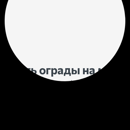
имость ограды на моги
изводителя
в Новом Уре
По готовому образцу или на заказ