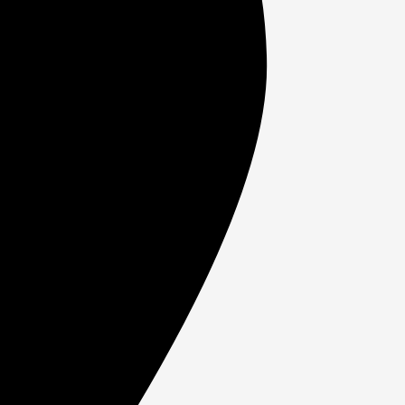
лу
от
нгое