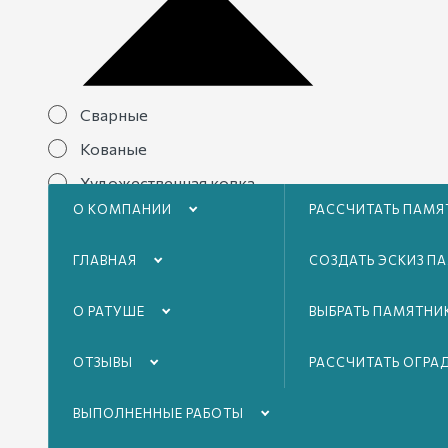
Сварные
Кованые
Художественная ковка
О КОМПАНИИ
РАССЧИТАТЬ ПАМЯ
Гранитные
Категории
ГЛАВНАЯ
СОЗДАТЬ ЭСКИЗ П
О РАТУШЕ
ВЫБРАТЬ ПАМЯТНИ
ОТЗЫВЫ
РАССЧИТАТЬ ОГРА
ВЫПОЛНЕННЫЕ РАБОТЫ
Прямые
Узорные
С полумесяцами в теле
С 