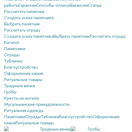
работы
Гарантии
Способы оплаты
Вакансии
Статьи
Рассчитать памятник
Создать эскиз памятника
Выбрать памятник
Рассчитать ограду
Создать эскиз памятника
Выбрать памятник
Рассчитать ограду
Каталог
Памятники
Ограды
Таблички
Благоустройствo
Оформление камня
Ритуальные товары
Траурные венки
Гробы
Кресты на могилу
Мусульманские принадлежности
Ритуальная одежда
Памятники
Ограды
Таблички
Благоустройствo
Оформление
камня
Ритуальные товары
Траурные венки
Гробы