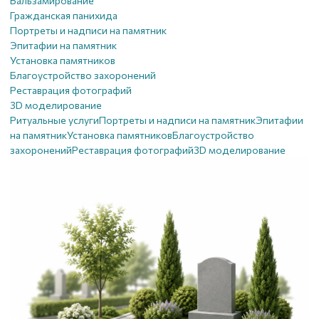
Бальзамирование
Гражданская панихида
Портреты и надписи на памятник
Эпитафии на памятник
Установка памятников
Благоустройство захоронений
Реставрация фотографий
3D моделирование
Ритуальные услуги
Портреты и надписи на памятник
Эпитафии
на памятник
Установка памятников
Благоустройство
захоронений
Реставрация фотографий
3D моделирование