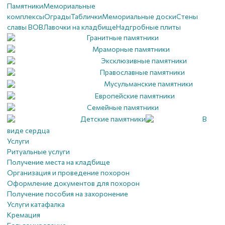
Памятники
Мемориальные
комплексы
Ограды
Таблички
Мемориальные доски
Стены
славы ВОВ
Лавочки на кладбище
Надгробные плиты
Гранитные памятники
Мраморные памятники
Эксклюзивные памятники
Православные памятники
Мусульманские памятники
Европейские памятники
Семейные памятники
Детские памятники
В
виде сердца
Услуги
Ритуальные услуги
Получение места на кладбище
Организация и проведение похорон
Оформление документов для похорон
Получение пособия на захоронение
Услуги катафалка
Кремация