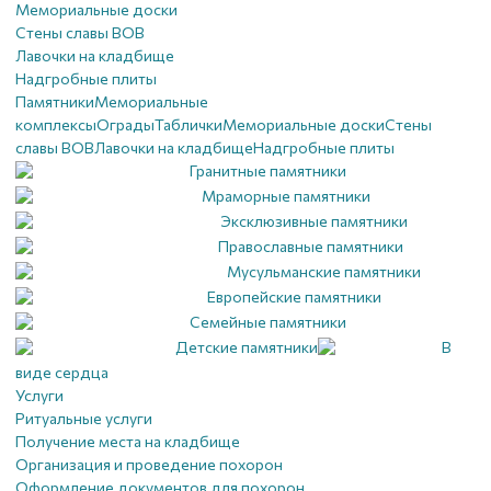
Мемориальные доски
Стены славы ВОВ
Лавочки на кладбище
Надгробные плиты
Памятники
Мемориальные
комплексы
Ограды
Таблички
Мемориальные доски
Стены
славы ВОВ
Лавочки на кладбище
Надгробные плиты
Гранитные памятники
Мраморные памятники
Эксклюзивные памятники
Православные памятники
Мусульманские памятники
Европейские памятники
Семейные памятники
Детские памятники
В
виде сердца
Услуги
Ритуальные услуги
Получение места на кладбище
Организация и проведение похорон
Оформление документов для похорон