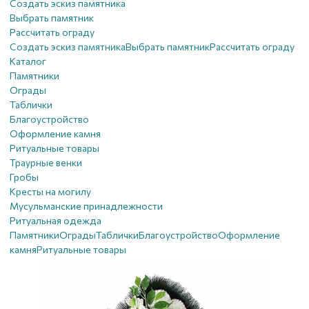
Создать эскиз памятника
Выбрать памятник
Рассчитать ограду
Создать эскиз памятника
Выбрать памятник
Рассчитать ограду
Каталог
Памятники
Ограды
Таблички
Благоустройствo
Оформление камня
Ритуальные товары
Траурные венки
Гробы
Кресты на могилу
Мусульманские принадлежности
Ритуальная одежда
Памятники
Ограды
Таблички
Благоустройствo
Оформление
камня
Ритуальные товары