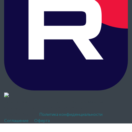
Ратуша Памятники.
2026г.
/
ИП Леонтьев Максим
Сергеевич
/
ОГРН 317169000015890
/
ИНН
162620029727
/
Политика конфиденциальности
/
Соглашение
/
Оферта