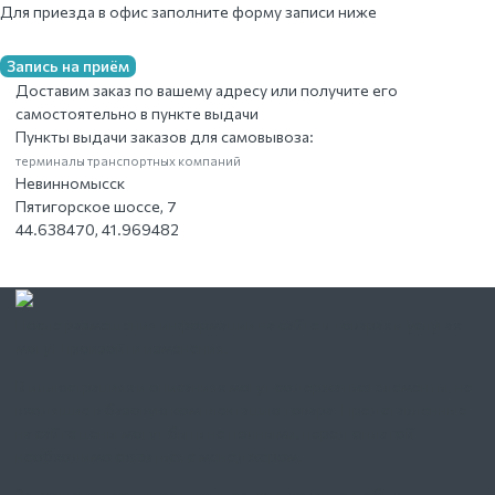
Для приезда в офис заполните форму записи ниже
Запись на приём
Доставим заказ по вашему адресу или получите его
самостоятельно в пункте выдачи
Пункты выдачи заказов для самовывоза:
терминалы транспортных компаний
Невинномысск
Пятигорское шоссе, 7
44.638470, 41.969482
После размещения информации на сайте в товарах и услугах
могут произойти изменения.
В иллюстрациях и описаниях могут содержаться элементы, не
входящие в базовую комплектацию товара. Представленные
на сайте цены могут быть не полными, перед оплатой
необходимо связаться с менеджером.
Запрещено частичное и полное копирование любых