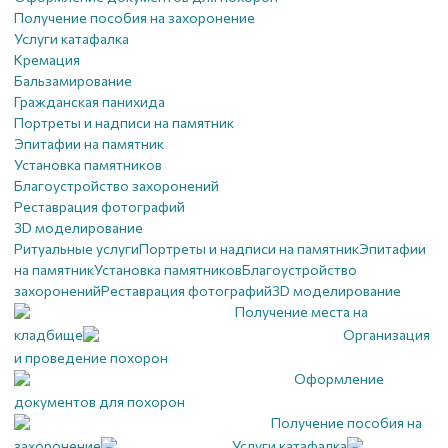
Получение пособия на захоронение
Услуги катафалка
Кремация
Бальзамирование
Гражданская панихида
Портреты и надписи на памятник
Эпитафии на памятник
Установка памятников
Благоустройство захоронений
Реставрация фотографий
3D моделирование
Ритуальные услуги
Портреты и надписи на памятник
Эпитафии
на памятник
Установка памятников
Благоустройство
захоронений
Реставрация фотографий
3D моделирование
Получение места на
кладбище
Организация
и проведение похорон
Оформление
документов для похорон
Получение пособия на
захоронение
Услуги катафалка