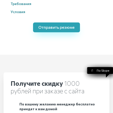
Требования
Условия
Отправить резюме
По WhatsApp
По телефону
По Telegram
По Skype
По Viber
Получите скидку
1000
рублей при заказе с сайта
По вашему желанию менеджер бесплатно
приедет к вам домой