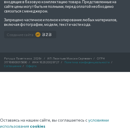
входящие в базовую комплектацию товара. Представленные на
сайте цены могут быть не полными, перед оплатой необходимо
связаться с менеджером.
Запрещено частичное и полное копирование любых материалов,
включая фотографии, модели, текст и части кода.
Создание сайта
Ратуша Памятники.
2026г.
/
ИП Леонтьев Максим Сергеевич
/
ОГРН
317169000015890
/
ИНН 162620029727
/
Политика конфиденциальности
/
Соглашение
/
Оферта
Оставаясь на нашем сайте, вы соглашаетесь с
условиями
использования
cookies