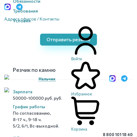
Обязанности
Требования
Адреса офисов / Контакты
Условия
Отправить резюме
Войти
Резчик по камню
Нальчик
Зарплата
Избранное
50000-100000 руб. руб.
График работы
По согласованию,
8-17 ч., 9-18 ч.
5/2, 6/1, Вс-выходной.
Корзина
8 800 101 18 40