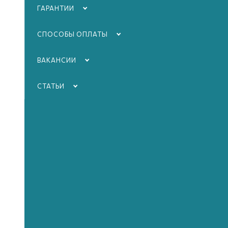
ГАРАНТИИ
Изготовим и ус
СПОСОБЫ ОПЛАТЫ
гранитную или
ВАКАНСИИ
табличку
в Мур
СТАТЬИ
Изготовим табличку с гаран
Подробнее...