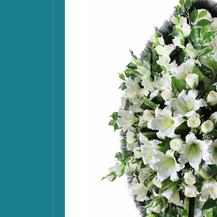
тановим
 мраморную
оме
тией 25 лет