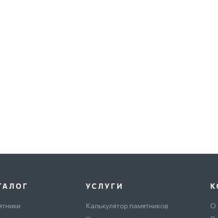
ТАЛОГ
УСЛУГИ
К
ятники
Калькулятор памятников
О