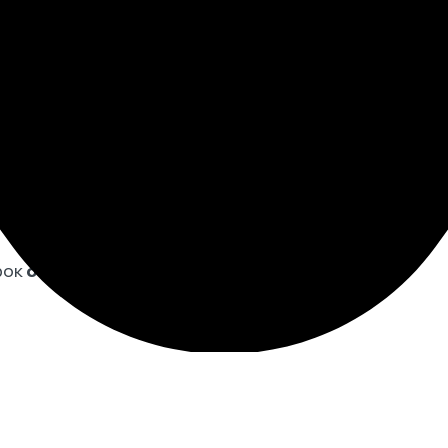
изготовим
ну славы
рок
от 1
месяца с гарантией
25