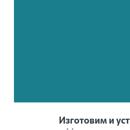
Сварные и ков
на могилу в сро
в Муроме
от 21 
Цена ограды на могилу соста
Подробнее...
Изготовим и ус