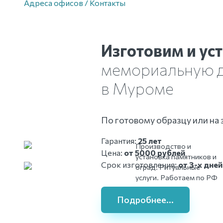
Адреса офисов / Контакты
Изготовим и ус
мемориальную 
в Муроме
По готовому образцу или на 
Гарантия:
25 лет
Производство и
Цена:
от 5000 рублей
установка памятников и
Срок изготовления:
от 3-х дней
оград. Ритуальные
услуги. Работаем по РФ
Подробнее...