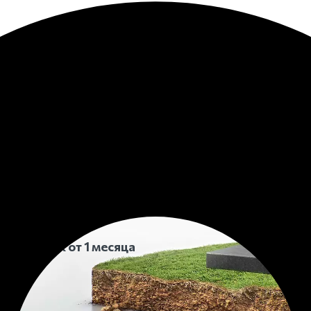
 Муроме
тановим
ту на могилу
ит в срок от 1 месяца