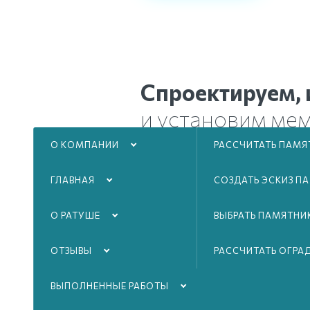
Спроектируем, 
и установим ме
комплекс на мо
О КОМПАНИИ
РАССЧИТАТЬ ПАМЯ
ГЛАВНАЯ
СОЗДАТЬ ЭСКИЗ П
в срок от 1 месяца
с гарантие
О РАТУШЕ
ВЫБРАТЬ ПАМЯТНИ
Подробнее...
ОТЗЫВЫ
РАССЧИТАТЬ ОГРА
ВЫПОЛНЕННЫЕ РАБОТЫ