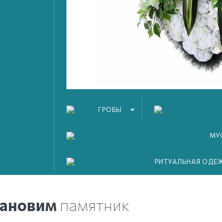
аные ограды
к
дней
вляет от
6 780 рублей
ГРОБЫ
МУ
РИТУАЛЬНАЯ ОДЕ
тановим
памятник