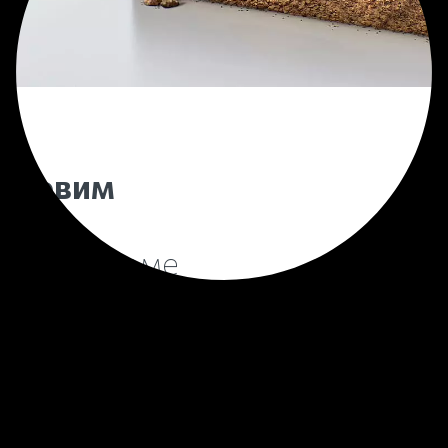
тановим
дбище
лет
в Муроме
начинается от 4 000 рублей