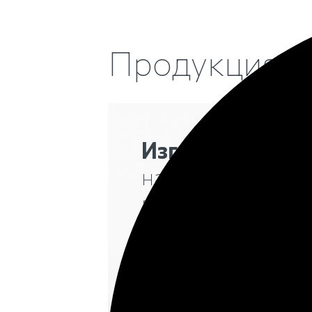
Продукция
в
Изготовим и ус
надгробную пли
в Муроме
Изготовление надгробных пл
с гарантией 25 лет