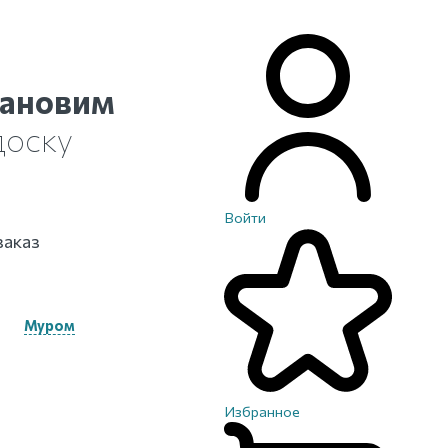
тановим
доску
Войти
заказ
Муром
Избранное