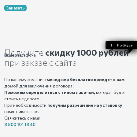
Заказать
По WhatsApp
По телефону
По Telegram
По Skype
По Viber
Получите
скидку 1000 рублей
Ваше имя
Номер телефона
при заказе с сайта
По вашему желанию
менеджер бесплатно приедет к вам
домой для заключения договора;
Поможем определиться с типом лавочки,
которая будет
стоить недорого;
При необходимости
получим разрешение на установку
памятника за вас.
Свяжитесь с нами:
8 800 101 18 40