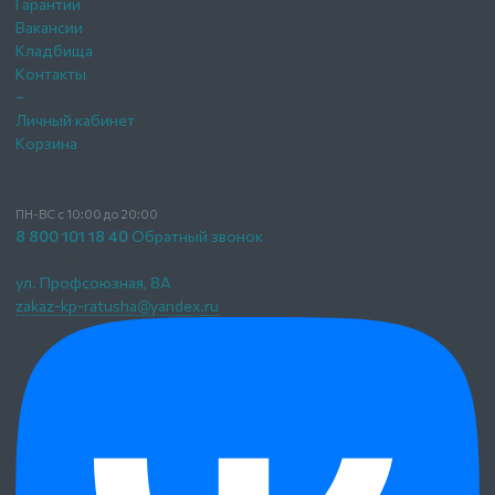
Гарантии
Вакансии
Кладбища
Контакты
–
Личный кабинет
Корзина
Контакты
Ратуша Памятники
ПН-ВС с 10:00 до 20:00
8 800 101 18 40
Обратный звонок
г. Магнитогорск,
ул. Профсоюзная, 8А
zakaz-kp-ratusha@yandex.ru