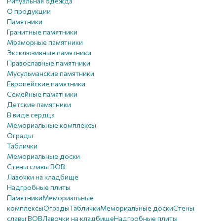
Ритуальная одежда
О продукции
Памятники
Гранитные памятники
Мраморные памятники
Эксклюзивные памятники
Православные памятники
Мусульманские памятники
Европейские памятники
Семейные памятники
Детские памятники
В виде сердца
Мемориальные комплексы
Ограды
Таблички
Мемориальные доски
Стены славы ВОВ
Лавочки на кладбище
Надгробные плиты
Памятники
Мемориальные
комплексы
Ограды
Таблички
Мемориальные доски
Стены
славы ВОВ
Лавочки на кладбище
Надгробные плиты