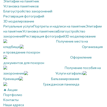
Эпитафии на памятник
Установка памятников
Благоустройство захоронений
Реставрация фотографий
3D моделирование
Ритуальные услуги
Портреты и надписи на памятник
Эпитафии
на памятник
Установка памятников
Благоустройство
захоронений
Реставрация фотографий
3D моделирование
Получение места на
кладбище
Организация
и проведение похорон
Оформление
документов для похорон
Получение пособия на
захоронение
Услуги катафалка
Кремация
Бальзамирование
Гражданская панихида
🔥 Акции
Портфолио
Контакты
Наши адреса