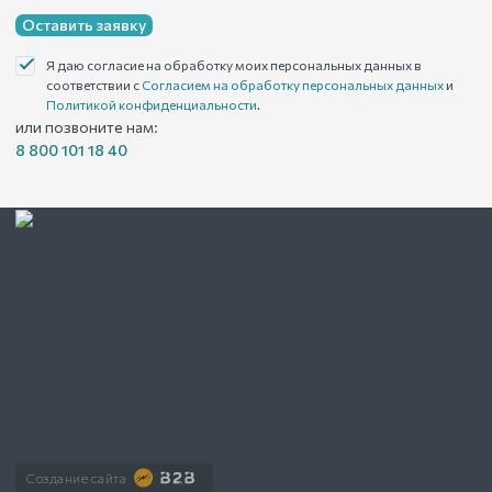
Оставить заявку
Я даю согласие на обработку моих персональных данных в
соответствии с
Согласием на обработку персональных данных
и
Политикой конфиденциальности
.
или позвоните нам:
8 800 101 18 40
После размещения информации на сайте в товарах и услугах
могут произойти изменения.
В иллюстрациях и описаниях могут содержаться элементы, не
входящие в базовую комплектацию товара. Представленные
на сайте цены могут быть не полными, перед оплатой
необходимо связаться с менеджером.
Запрещено частичное и полное копирование любых
материалов, включая фотографии, модели, текст и части кода.
Создание сайта