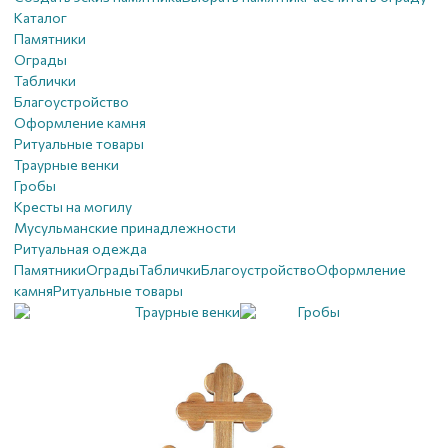
Каталог
Памятники
Ограды
Таблички
Благоустройствo
Оформление камня
Ритуальные товары
Траурные венки
Гробы
Кресты на могилу
Мусульманские принадлежности
Ритуальная одежда
Памятники
Ограды
Таблички
Благоустройствo
Оформление
камня
Ритуальные товары
Траурные венки
Гробы