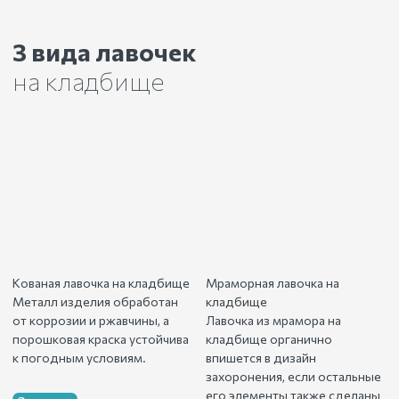
3 вида лавочек
на кладбище
Кованая лавочка на кладбище
Мраморная лавочка на
Металл изделия обработан
кладбище
от коррозии и ржавчины, а
Лавочка из мрамора на
порошковая краска устойчива
кладбище органично
к погодным условиям.
впишется в дизайн
захоронения, если остальные
его элементы также сделаны