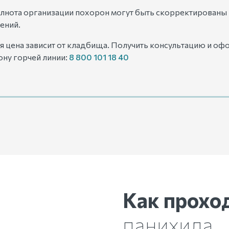
олнота организации похорон могут быть скорректированы 
ений.
я цена зависит от кладбища. Получить консультацию и оф
ону горчей линии:
8 800 101 18 40
Как прохо
панихида