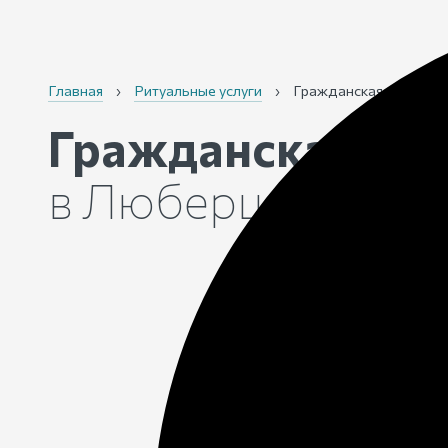
Главная
›
Ритуальные услуги
›
Гражданская панихид
Гражданская па
в Люберцах