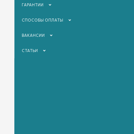
Стои
ГАРАНТИИ
организаци
СПОСОБЫ ОПЛАТЫ
ВАКАНСИИ
Похороны прав
СТАТЬИ
Эконом
*
от 4 630 руб.
Товары в составе пакета:
Табличка ритуальная
Крест сосновый «Классика»