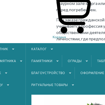
траурном зале морга ил
перед погребением.
При заказе гражданско
учитывается профессия у
общественными деятеля
Корзина
личностями, где предп
проститься, выбираются
ТНИК
КАТАЛОГ
открытые площадки. Есл
родственников и близки
АМЯТНИКА
ПАМЯТНИКИ
ОГРАДЫ
ТАБ
в малых залах для проща
К
БЛАГОУСТРОЙСТВO
ОФОРМЛЕНИЕ
ДУ
РИТУАЛЬНЫЕ ТОВАРЫ