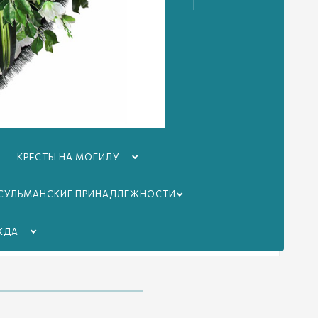
Гроб «Полированный евро»
Услуги в составе пакета:
Катафалка
Доставка ритуальной продукции
Омовение и бальзамирование
Похоронная команда
Похоронный агент
КРЕСТЫ НА МОГИЛУ
СУЛЬМАНСКИЕ ПРИНАДЛЕЖНОСТИ
Оформить
ЖДА