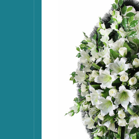
мость комплексных про
и похорон и гражданск
ославные
Похороны мусульманские
Гражд
Стандарт
*
от 20 490 руб.
Товары в составе пакета:
Табличка ритуальная
Лента ритуальная с надписью