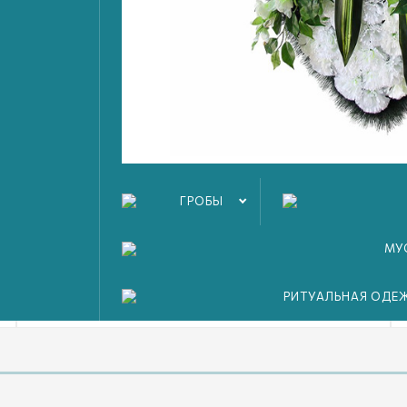
Услуги в составе пакета:
Катафалка
Доставка ритуальной продукции
Омовение и бальзамирование
Похоронная команда
Похоронный агент
ГРОБЫ
Оформить
МУ
РИТУАЛЬНАЯ ОДЕ