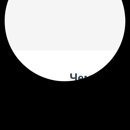
Чем отлич
гражданск
Панихида в христианств
проводимой в день смерти
годовщину смерти и на д