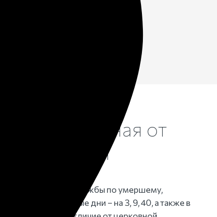
ается
церковная от
ой панихиды
е — вид церковной службы по умершему,
 и в особо значимые дни – на 3, 9, 40, а также в
ень рождения. В отличие от церковной,