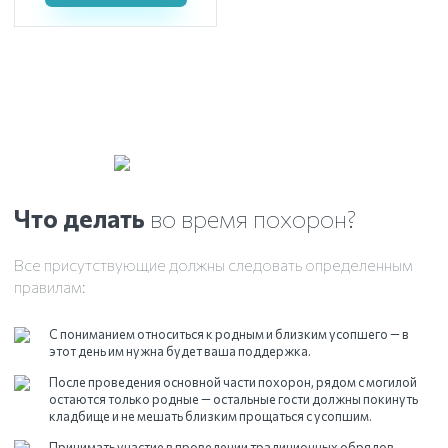
Что делать
во время похорон?
Все присутствующие должны следовать определенным
правилам:
С пониманием относиться к родным и близким усопшего — в
этот день им нужна будет ваша поддержка.
После проведения основной части похорон, рядом с могилой
остаются только родные — остальные гости должны покинуть
кладбище и не мешать близким прощаться с усопшим.
Принимать участие в проведении традиционных обрядов