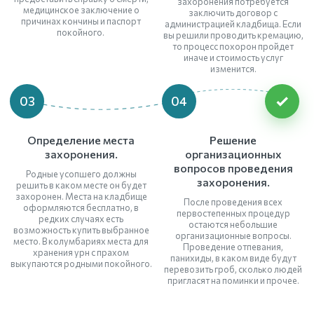
захоронения потребуется
медицинское заключение о
заключить договор с
причинах кончины и паспорт
администрацией кладбища. Если
покойного.
вы решили проводить кремацию,
то процесс похорон пройдет
иначе и стоимость услуг
изменится.
03
04
Определение места
Решение
захоронения.
организационных
вопросов проведения
Родные усопшего должны
захоронения.
решить в каком месте он будет
захоронен. Места на кладбище
После проведения всех
оформляются бесплатно, в
первостепенных процедур
редких случаях есть
остаются небольшие
возможность купить выбранное
организационные вопросы.
место. В колумбариях места для
Проведение отпевания,
хранения урн с прахом
панихиды, в каком виде будут
выкупаются родными покойного.
перевозить гроб, сколько людей
пригласят на поминки и прочее.