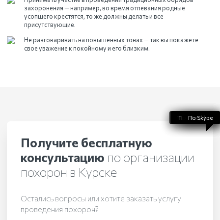
захоронения — например, во время отпевания родные
усопшего крестятся, то же должны делать и все
присутствующие.
Не разговаривать на повышенных тонах — так вы покажете
свое уважение к покойному и его близким.
По WhatsApp
По телефону
По Telegram
По Skype
По Viber
Получите бесплатную
консультацию
по организации
похорон
в Курске
Остались вопросы или хотите заказать услугу
проведения похорон?