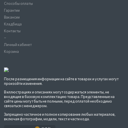
Способы оплаты
Гарантии
Вакансии
Кладбища
Контакты
–
Личный кабинет
Корзина
После размещения информации на сайте в товарах и услугах могут
произойти изменения.
В иллюстрациях и описаниях могут содержаться элементы, не
входящие в базовую комплектацию товара. Представленные на
сайте цены могут быть не полными, перед оплатой необходимо
связаться с менеджером.
Запрещено частичное и полное копирование любых материалов,
включая фотографии, модели, текст и части кода.