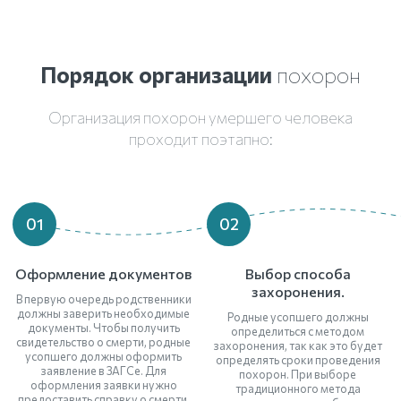
Порядок организации
похорон
Организация похорон умершего человека
проходит поэтапно:
01
02
Оформление документов
Выбор способа
захоронения.
В первую очередь родственники
должны заверить необходимые
Родные усопшего должны
документы. Чтобы получить
определиться с методом
свидетельство о смерти, родные
захоронения, так как это будет
усопшего должны оформить
определять сроки проведения
заявление в ЗАГСе. Для
похорон. При выборе
оформления заявки нужно
традиционного метода
предоставить справку о смерти,