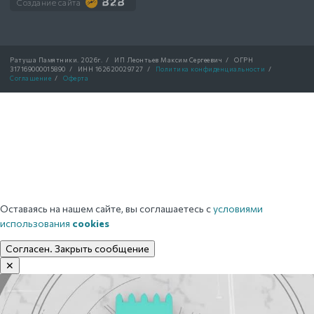
Создание сайта
Ратуша Памятники.
2026г.
/
ИП Леонтьев Максим Сергеевич
/
ОГРН
317169000015890
/
ИНН 162620029727
/
Политика конфиденциальности
/
Соглашение
/
Оферта
Оставаясь на нашем сайте, вы соглашаетесь с
условиями
использования
cookies
Согласен. Закрыть сообщение
✕