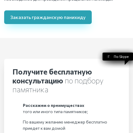
Заказать гражданскую панихиду
По WhatsApp
По телефону
По Telegram
По Skype
По Viber
Получите бесплатную
консультацию
по подбору
памятника
Расскажем о преимуществах
того или иного типа памятников;
По вашему желанию менеджер бесплатно
приедет к вам домой