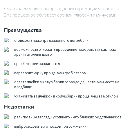
Оказываем услуги по проведению кремации усопшего.
Эта процедура обладает своими плюсами и минусами:
Преимущества
стоимость ниже традиционного погребения
возможность отложить проведение похорон, так как прах
хранится очень долго
прах быстрее разлагается
перевозить урну проще, чем гроб с телом
оплата ячейки в колумбарии гораздо дешевле, чем места на
кладбище
ухаживать за ячейкой в колумбарии проще, чем за могилой
Недостатки
религиозные взгляды усопшего и его близких родственников
выброс ядовитых отходов при сожжении