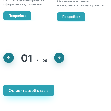
сопровождение в процессе
Оказываем услуги по
оформления документов
проведению кремации усопшего
Подробнее
Подробнее
01
/
06
Александр
Виктория
Дмитрий
Олег
Ольга
Светлана
Оставить свой отзыв