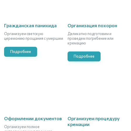
Гражданская панихида
Организация похорон
Организуем светскую
Деликатно подготовим и
церемонию прощания с умершим
проведем погребение или
кремацию
Подробнее
Подробнее
Оформлении документов
Организуем процедуру
кремации
Организуем полное