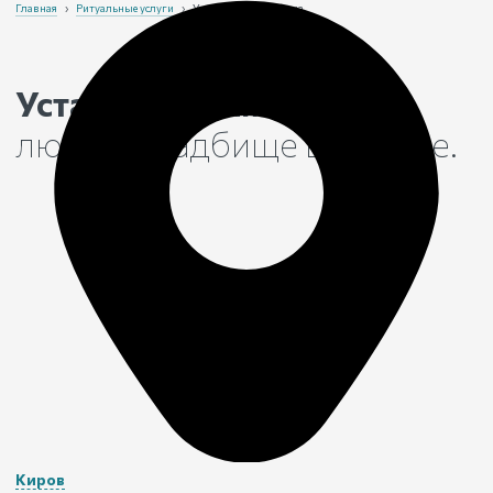
Главная
›
Ритуальные услуги
›
Установка памятника
Установим памятник
на
любом кладбище
в Кирове
.
Киров