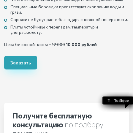
Специальные бороздки препятствуют скоплению воды и
грязи.
Сорняки не будут расти благодаря сплошной поверхности.
Плиты устойчивы к перепадам температур и
ультрафиолету.
Цена бетонной плиты –
12 000
10 000 рублей
Заказать
По WhatsApp
По телефону
По Telegram
По Skype
По Viber
Получите бесплатную
консультацию
по подбору