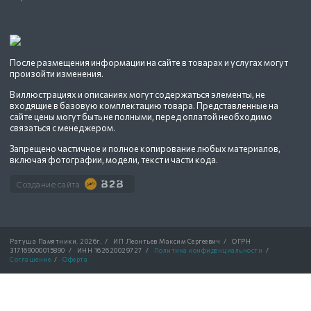
После размещения информации на сайте в товарах и услугах могут
произойти изменения.
В иллюстрациях и описаниях могут содержаться элементы, не
входящие в базовую комплектацию товара. Представленные на
сайте цены могут быть не полными, перед оплатой необходимо
связаться с менеджером.
Запрещено частичное и полное копирование любых материалов,
включая фотографии, модели, текст и части кода.
Создание сайта
Ратуша Памятники.
2026г.
/
ИП Леонтьев Максим Сергеевич
/
ОГРН
317169000015890
/
ИНН 162620029727
/
Политика конфиденциальности
/
Соглашение
/
Оферта