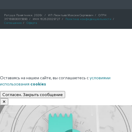
Ратуша Памятники.
2026г.
/
ИП Леонтьев Максим Сергеевич
/
ОГРН
317169000015890
/
ИНН 162620029727
/
Политика конфиденциальности
/
Соглашение
/
Оферта
Оставаясь на нашем сайте, вы соглашаетесь с
условиями
использования
cookies
Согласен. Закрыть сообщение
✕