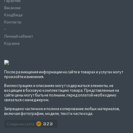
Гарантии
Вакансии
Кладбища
Контакты
–
Личный кабинет
Корзина
После размещения информации на сайте в товарах и услугах могут
произойти изменения.
В иллюстрациях и описаниях могут содержаться элементы, не
входящие в базовую комплектацию товара. Представленные на
сайте цены могут быть не полными, перед оплатой необходимо
связаться с менеджером.
Запрещено частичное и полное копирование любых материалов,
включая фотографии, модели, текст и части кода.
Создание сайта