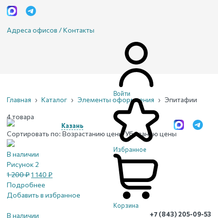
Адреса офисов / Контакты
Войти
Главная
›
Каталог
›
Элементы оформления
›
Эпитафии
4 товара
Казань
Сортировать по:
Возрастанию цены
Убыванию цены
Избранное
В наличии
Рисунок 2
Первоначальная
Текущая
1 200
₽
1 140
₽
цена
цена:
Подробнее
составляла
1
Добавить в избранное
1
140 ₽.
Корзина
+7 (843) 205-09-53
200 ₽.
В наличии