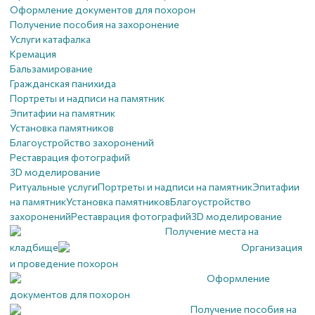
Оформление документов для похорон
Получение пособия на захоронение
Услуги катафалка
Кремация
Бальзамирование
Гражданская панихида
Портреты и надписи на памятник
Эпитафии на памятник
Установка памятников
Благоустройство захоронений
Реставрация фотографий
3D моделирование
Ритуальные услуги
Портреты и надписи на памятник
Эпитафии
на памятник
Установка памятников
Благоустройство
захоронений
Реставрация фотографий
3D моделирование
Получение места на
кладбище
Организация
и проведение похорон
Оформление
документов для похорон
Получение пособия на