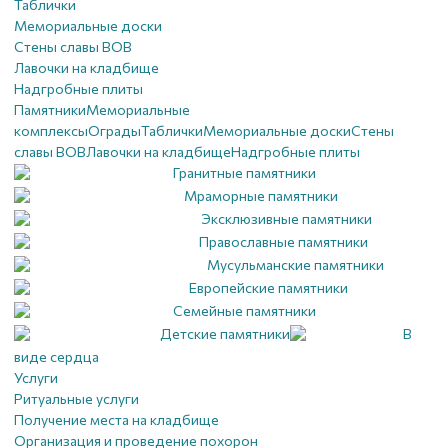
Таблички
Мемориальные доски
Стены славы ВОВ
Лавочки на кладбище
Надгробные плиты
Памятники
Мемориальные
комплексы
Ограды
Таблички
Мемориальные доски
Стены
славы ВОВ
Лавочки на кладбище
Надгробные плиты
Гранитные памятники
Мраморные памятники
Эксклюзивные памятники
Православные памятники
Мусульманские памятники
Европейские памятники
Семейные памятники
Детские памятники
В
виде сердца
Услуги
Ритуальные услуги
Получение места на кладбище
Организация и проведение похорон