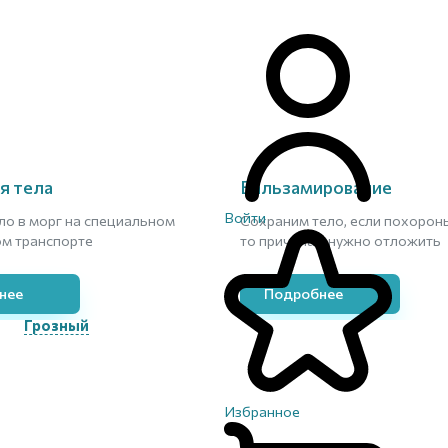
я тела
Бальзамирование
Войти
ло в морг на специальном
Сохраним тело, если похороны
м транспорте
то причинам нужно отложить
нее
Подробнее
Грозный
Избранное