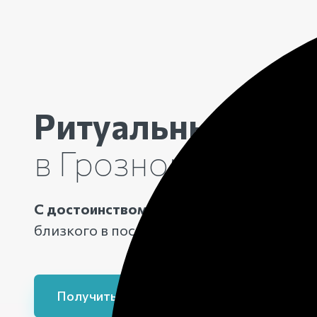
Ритуальные услу
в Грозном
С достоинством проводим вашего
близкого в последний путь
Получить консультацию
Заказа