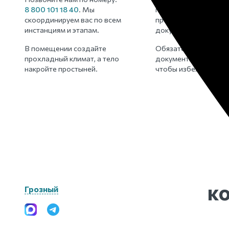
8 800 101 18 40
. Мы
помощь для фиксац
скоординируем вас по всем
произошедшего и о
инстанциям и этапам.
документов.
В помещении создайте
Обязательно провер
прохладный климат, а тело
документы всех при
накройте простыней.
чтобы избежать мош
к
Грозный