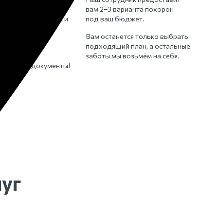
том числе свой),
вам 2–3 варианта похорон
й страховой полис и
под ваш бюджет.
ую карту
Вам останется только выбрать
ося.
подходящий план, а остальные
лучае не
заботы мы возьмём на себя.
е никому документы!
уг