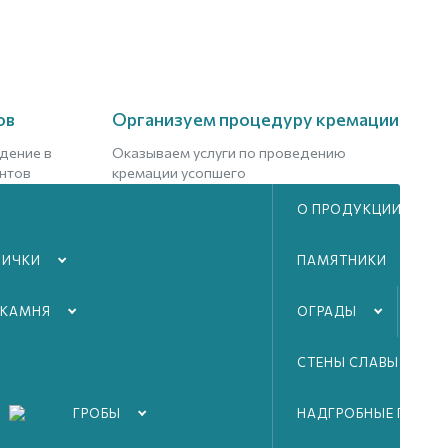
ов
Организуем процедуру кремации
дение в
Оказываем услуги по проведению
нтов
кремации усопшего
О ПРОДУКЦИИ
Подробнее
ЛИЧКИ
ПАМЯТНИКИ
 КАМНЯ
ОГРАДЫ
ТА
СТЕНЫ СЛАВЫ ВОВ
ГРОБЫ
НАДГРОБНЫЕ ПЛИТЫ