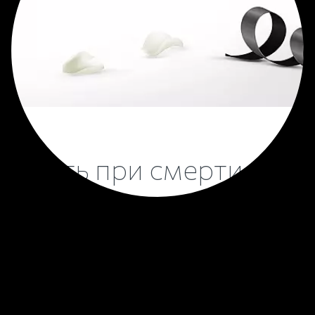
 делать при смерти чело
Пошаговый порядок действий
03
04
 скорую
Вместе с нашим агентом в
Соберите п