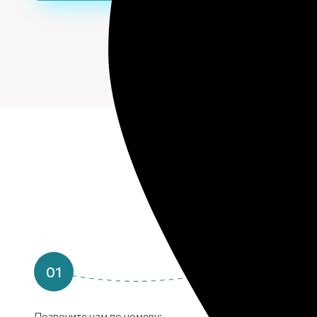
Что
01
02
Позвоните нам по номеру:
Вызовите полицию и