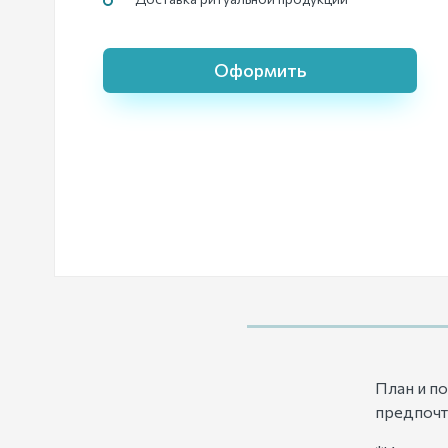
Оформить
План и п
предпочт