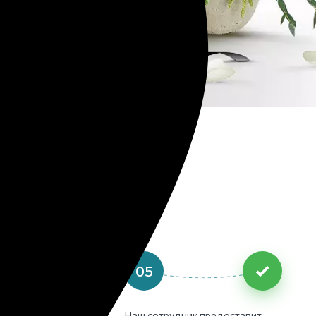
века
05
акет документов:
Наш сотрудник предоставит