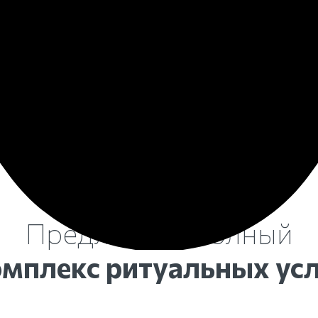
ии
рабочие часы созвонитесь с
паспорт (в 
формления
поликлиникой по месту прописки
медицински
усопшего.
амбулаторн
скончавшег
яйте
шедших,
Ни в коем с
енников!
передавайт
Предлагаем полный
омплекс ритуальных усл