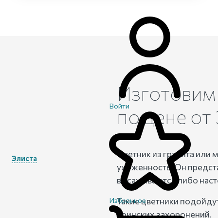
Изготови
Войти
по цене от
Цветник из гранита или 
Элиста
ухоженность. Он предст
высаживаются либо наст
Такие цветники подойдут
Избранное
воинских захоронений.