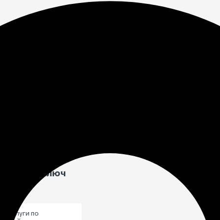
оронений
исте
сток
под ключ
ть услуги по