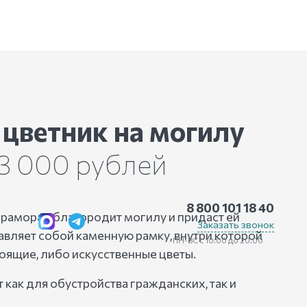
м
цветник на могилу
 3 000 рублей
8 800 101 18 40
мрамора облагородит могилу и придаст ей
Заказать звонок
авляет собой каменную рамку, внутри которой
ПН-ВС с 10:00 до 20:00
оящие, либо искусственные цветы.
 как для обустройства гражданских, так и