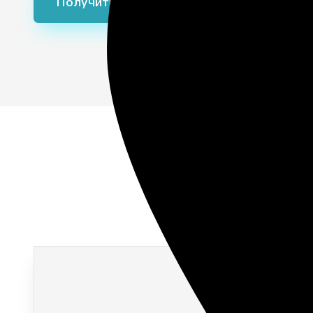
Получить консультацию
благо
захор
После благ