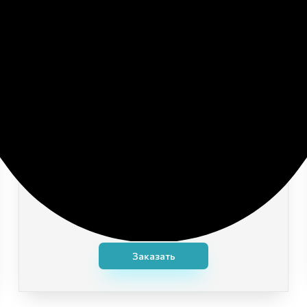
Гранитная полоса
Полоса идет по периметру захоронения: между
ней и памятником есть место, которое можно
засыпать каменной крошкой или устроить
цветник.
Заказать