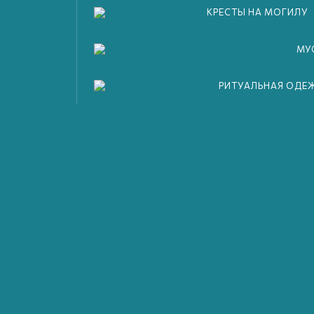
бы ухаживать за
КРЕСТЫ НА МОГИЛУ
ает, ограда становится
ы на памятнике ветшают.
МУ
иведем место
РИТУАЛЬНАЯ ОДЕ
чтобы вы не
ой могилы долгие годы.
тную