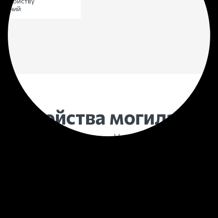
устройству
онений
оустройства могила
буде
ухоженной 30+ лет