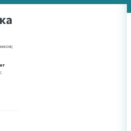
ка
ников;
ет
;