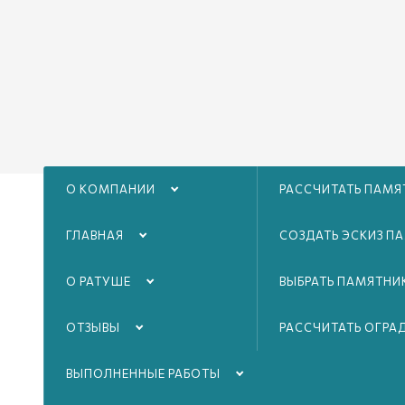
О КОМПАНИИ
РАССЧИТАТЬ ПАМЯ
ГЛАВНАЯ
СОЗДАТЬ ЭСКИЗ П
Заменим старое надг
ограду
на долговечн
О РАТУШЕ
ВЫБРАТЬ ПАМЯТНИ
каменные элементы
ОТЗЫВЫ
РАССЧИТАТЬ ОГРА
ВЫПОЛНЕННЫЕ РАБОТЫ