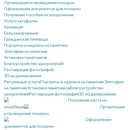
Организация и проведение похорон
Оформление документов для похорон
Получение пособия на захоронение
Услуги катафалка
Кремация
Бальзамирование
Гражданская панихида
Портреты и надписи на памятник
Эпитафии на памятник
Установка памятников
Благоустройство захоронений
Реставрация фотографий
3D моделирование
Ритуальные услуги
Портреты и надписи на памятник
Эпитафии
на памятник
Установка памятников
Благоустройство
захоронений
Реставрация фотографий
3D моделирование
Получение места на
кладбище
Организация
и проведение похорон
Оформление
документов для похорон