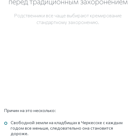
перед традиционным захоронением
Родственники все чаще выбирают кремирование
стандартному захоронению.
Причин на это несколько:
Свободной земли на кладбищах
в Черкесске
с каждым
годом все меньше, следовательно она становится
дороже.