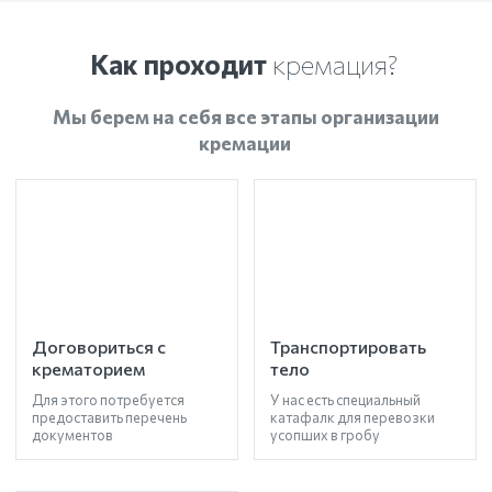
Как проходит
кремация?
Мы берем на себя все этапы организации
кремации
Договориться с
Транспортировать
крематорием
тело
Для этого потребуется
У нас есть специальный
предоставить перечень
катафалк для перевозки
документов
усопших в гробу