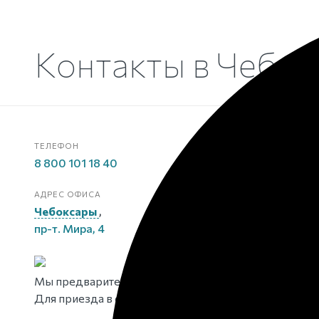
Контакты
в Чебок
ТЕЛЕФОН
EMAIL
8 800 101 18 40
zakaz-kp-rat
АДРЕС ОФИСА
МЫ В СОЦ.СЕТ
Чебоксары
,
пр-т. Мира, 4
Мы предварительно консультируем Вас по телефон
Для приезда в офис заполните форму записи ниже