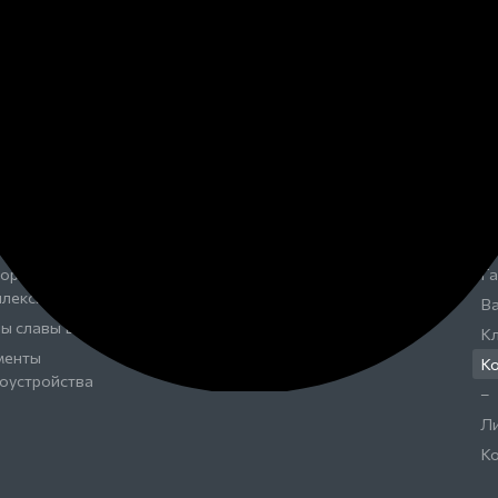
ТАЛОГ
УСЛУГИ
К
ятники
Калькулятор памятников
О
ады
Калькулятор оград
В
ички
Ритуальные услуги
О
ориальные доски
Благоустройство захоронений
С
ориальные
Портреты и надписи на памятник
Га
плексы
Установка памятников
Ва
ны славы ВОВ
Эпитафии на памятник
К
менты
К
оустройства
–
Ли
К