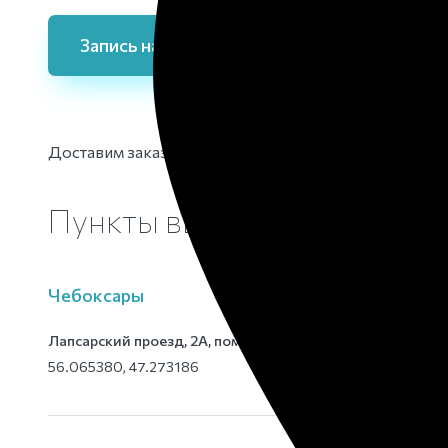
Запись на приём
Доставим заказ по вашему адресу или получите его
Пункты выдачи заказов дл
Чебоксары
Лапсарский проезд, 2А, пом. 1
56.065380, 47.273186