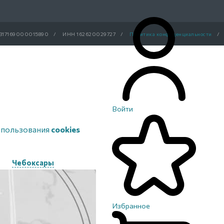
317169000015890
/
ИНН 162620029727
/
Политика конфиденциальности
/
Войти
спользования
cookies
Чебоксары
Избранное