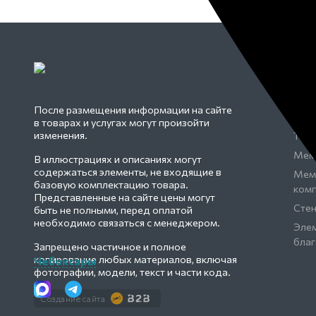
КА
Пам
После размещения информации на сайте
Огр
в товарах и услугах могут произойти
изменения.
Табл
Мем
В иллюстрациях и описаниях могут
содержаться элементы, не входящие в
Мем
базовую комплектацию товара.
ком
Представленные на сайте цены могут
Сте
быть не полными, перед оплатой
необходимо связаться с менеджером.
Эле
благ
Запрещено частичное и полное
копирование любых материалов, включая
Чебоксары
фотографии, модели, текст и части кода.
Создание сайта