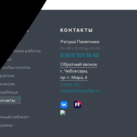
ОМПАНИЯ
КОНТАКТЫ
Ратуша Памятники
 компании
ПН-ВС с 10:00 до 20:00
ыполненные работы
8 800 101 18 40
тзывы
Обратный звонок
пособы оплаты
г. Чебоксары,
рантии
пр-т. Мира, 4
кансии
zakaz-kp-
ratusha@yandex.ru
ладбища
онтакты
чный кабинет
орзина