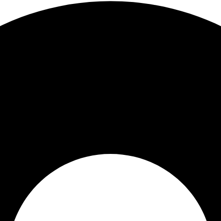
сарах
usha@yandex.ru
ЯХ
у.