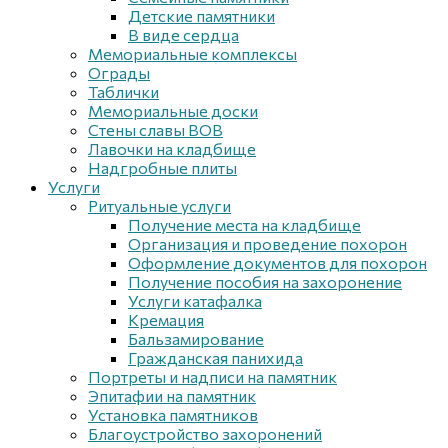
Детские памятники
В виде сердца
Мемориальные комплексы
Ограды
Таблички
Мемориальные доски
Стены славы ВОВ
Лавочки на кладбище
Надгробные плиты
Услуги
Ритуальные услуги
Получение места на кладбище
Организация и проведение похорон
Оформление документов для похорон
Получение пособия на захоронение
Услуги катафалка
Кремация
Бальзамирование
Гражданская панихида
Портреты и надписи на памятник
Эпитафии на памятник
Установка памятников
Благоустройство захоронений