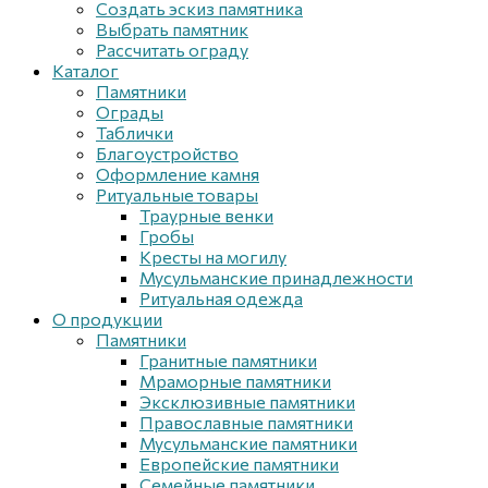
Создать эскиз памятника
Выбрать памятник
Рассчитать ограду
Каталог
Памятники
Ограды
Таблички
Благоустройствo
Оформление камня
Ритуальные товары
Траурные венки
Гробы
Кресты на могилу
Мусульманские принадлежности
Ритуальная одежда
О продукции
Памятники
Гранитные памятники
Мраморные памятники
Эксклюзивные памятники
Православные памятники
Мусульманские памятники
Европейские памятники
Семейные памятники