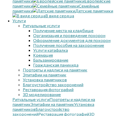
памятники
Европейские
памятники
Семейные
памятники
Детские памятники
В виде сердца
Услуги
Ритуальные услуги
Получение места на кладбище
Организация и проведение похорон
Оформление документов для похорон
Получение пособия на захоронение
Услуги катафалка
Кремация
Бальзамирование
Гражданская панихида
Портреты и надписи на памятник
Эпитафии на памятник
Установка памятников
Благоустройство захоронений
Реставрация фотографий
3D моделирование
Ритуальные услуги
Портреты и надписи на
памятник
Эпитафии на памятник
Установка
памятников
Благоустройство
захоронений
Реставрация фотографий
3D