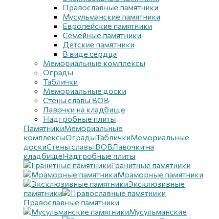
Православные памятники
Мусульманские памятники
Европейские памятники
Семейные памятники
Детские памятники
В виде сердца
Мемориальные комплексы
Ограды
Таблички
Мемориальные доски
Стены славы ВОВ
Лавочки на кладбище
Надгробные плиты
Памятники
Мемориальные
комплексы
Ограды
Таблички
Мемориальные
доски
Стены славы ВОВ
Лавочки на
кладбище
Надгробные плиты
Гранитные памятники
Мраморные памятники
Эксклюзивные
памятники
Православные памятники
Мусульманские