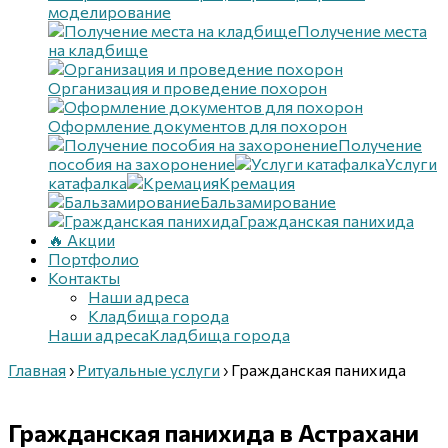
моделирование
Получение места
на кладбище
Организация и проведение похорон
Оформление документов для похорон
Получение
пособия на захоронение
Услуги
катафалка
Кремация
Бальзамирование
Гражданская панихида
🔥 Акции
Портфолио
Контакты
Наши адреса
Кладбища города
Наши адреса
Кладбища города
Главная
›
Ритуальные услуги
›
Гражданская панихида
Гражданская панихида
в Астрахани