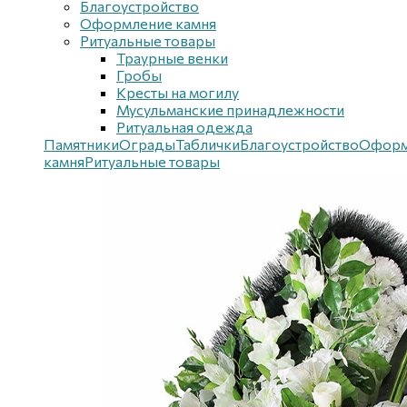
Благоустройствo
Оформление камня
Ритуальные товары
Траурные венки
Гробы
Кресты на могилу
Мусульманские принадлежности
Ритуальная одежда
Памятники
Ограды
Таблички
Благоустройствo
Оформ
камня
Ритуальные товары