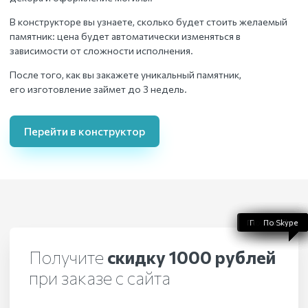
В конструкторе вы узнаете, сколько будет стоить желаемый
памятник: цена будет автоматически изменяться в
зависимости от сложности исполнения.
После того, как вы закажете уникальный памятник,
его изготовление займет до 3 недель.
Перейти в конструктор
По WhatsApp
По телефону
По Telegram
По Skype
По Viber
Получите
скидку 1000 рублей
при заказе с сайта