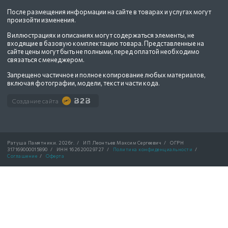
После размещения информации на сайте в товарах и услугах могут
произойти изменения.
В иллюстрациях и описаниях могут содержаться элементы, не
входящие в базовую комплектацию товара. Представленные на
сайте цены могут быть не полными, перед оплатой необходимо
связаться с менеджером.
Запрещено частичное и полное копирование любых материалов,
включая фотографии, модели, текст и части кода.
Создание сайта
Ратуша Памятники.
2026г.
/
ИП Леонтьев Максим Сергеевич
/
ОГРН
317169000015890
/
ИНН 162620029727
/
Политика конфиденциальности
/
Соглашение
/
Оферта