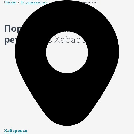
Главная
›
Ритуальные услуги
›
Портрет и надписи на памятник
Портрет на памятник с
ретушью
в Хабаровске
Хабаровск