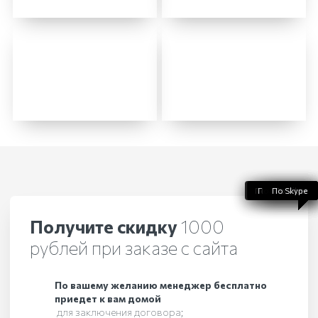
По WhatsApp
По телефону
По Telegram
По Skype
По Viber
Получите скидку
1000
рублей при заказе с сайта
По вашему желанию менеджер бесплатно
приедет к вам домой
для заключения договора;