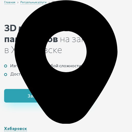
Главная
›
Ритуальные услуги
›
3D моделирование
3D моделирование
памятников
на заказ
в Хабаровске
Изготовим макет любой сложности
Доставим и установим готовую конструкцию
Заказать 3D макет
Хабаровск