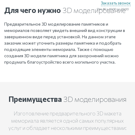
Заказать звонок
Для чего нужно
3D моделирование
ПН-ВС с 10:00 до 20:00
Предварительное 3D моделирование памятников и
мемориалов позволяет увидеть внешний вид конструкции в
завершенном виде перед установкой. На данном этапе
заказчик может уточнить размеры памятника и подобрать
подходящие элементы мемориала. Также с помощью
создания 3D модели памятника для захоронений можно
продумать благоустройство всего могильного участка.
Преимущества
3D моделирования
Изготовление предварительного 3D макета
мемориала является одной самых популярных
услуг и обладает несколькими преимуществами: