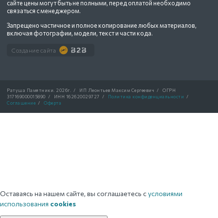
сайте цены могут быть не полными, перед оплатой необходимо
связаться с менеджером.
Запрещено частичное и полное копирование любых материалов,
включая фотографии, модели, текст и части кода.
Создание сайта
Ратуша Памятники.
2026г.
/
ИП Леонтьев Максим Сергеевич
/
ОГРН
317169000015890
/
ИНН 162620029727
/
Политика конфиденциальности
/
Соглашение
/
Оферта
Оставаясь на нашем сайте, вы соглашаетесь с
условиями
использования
cookies