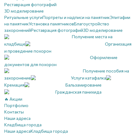
Реставрация фотографий
3D моделирование
Ритуальные услуги
Портреты и надписи на памятник
Эпитафии
на памятник
Установка памятников
Благоустройство
захоронений
Реставрация фотографий
3D моделирование
Получение места на
кладбище
Организация
и проведение похорон
Оформление
документов для похорон
Получение пособия на
захоронение
Услуги катафалка
Кремация
Бальзамирование
Гражданская панихида
🔥 Акции
Портфолио
Контакты
Наши адреса
Кладбища города
Наши адреса
Кладбища города