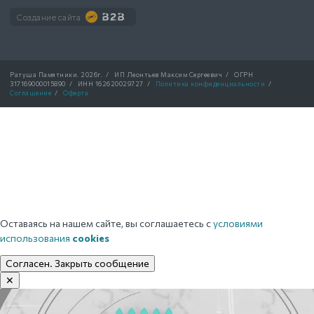
Создание сайта
Ратуша Памятники.
2026г.
/
ИП Леонтьев Максим Сергеевич
/
ОГРН
317169000015890
/
ИНН 162620029727
/
Политика конфиденциальности
/
Соглашение
/
Оферта
Оставаясь на нашем сайте, вы соглашаетесь с
условиями
использования
cookies
Согласен. Закрыть сообщение
✕