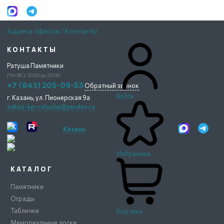
Адреса офисов / Контакты
КОНТАКТЫ
Ратуша Памятники
ПН-ВС с 10:00 до 20:00
+7 (843) 205-09-53
Обратный звонок
Войти
г. Казань,
ул. Пионерская 9а
zakaz-kp-ratusha@yandex.ru
Казань
Избранное
КАТАЛОГ
Памятники
Ограды
Таблички
Корзина
+7 (843) 205-09-53
Мемориальные доски