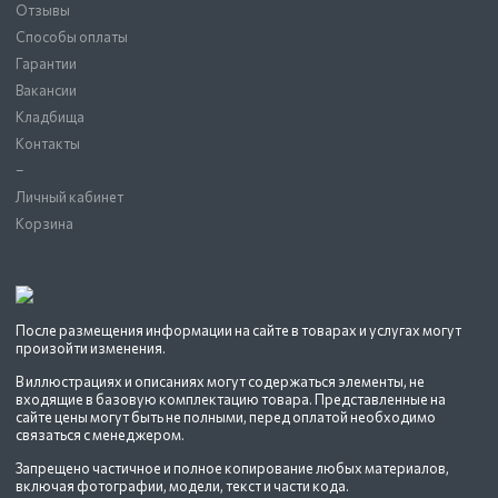
Отзывы
Способы оплаты
Гарантии
Вакансии
Кладбища
Контакты
–
Личный кабинет
Корзина
После размещения информации на сайте в товарах и услугах могут
произойти изменения.
В иллюстрациях и описаниях могут содержаться элементы, не
входящие в базовую комплектацию товара. Представленные на
сайте цены могут быть не полными, перед оплатой необходимо
связаться с менеджером.
Запрещено частичное и полное копирование любых материалов,
включая фотографии, модели, текст и части кода.