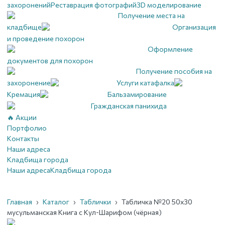
захоронений
Реставрация фотографий
3D моделирование
Получение места на
кладбище
Организация
и проведение похорон
Оформление
документов для похорон
Получение пособия на
захоронение
Услуги катафалка
Кремация
Бальзамирование
Гражданская панихида
🔥 Акции
Портфолио
Контакты
Наши адреса
Кладбища города
Наши адреса
Кладбища города
Главная
›
Каталог
›
Таблички
›
Табличка №20 50х30
мусульманская Книга с Кул-Шарифом (чёрная)