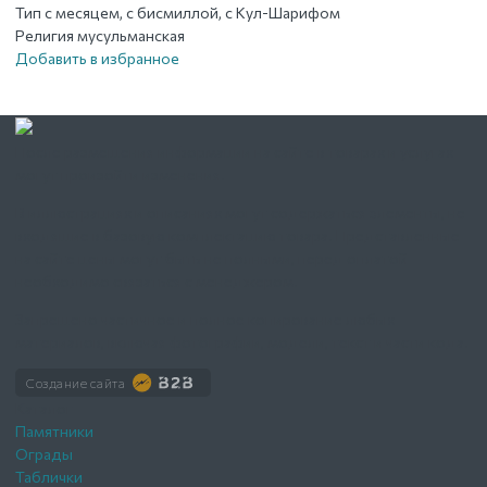
Тип
с месяцем, с бисмиллой, с Кул-Шарифом
Религия
мусульманская
Добавить в избранное
После размещения информации на сайте в товарах и услугах
могут произойти изменения.
В иллюстрациях и описаниях могут содержаться элементы, не
входящие в базовую комплектацию товара. Представленные
на сайте цены могут быть не полными, перед оплатой
необходимо связаться с менеджером.
Запрещено частичное и полное копирование любых
материалов, включая фотографии, модели, текст и части кода.
Создание сайта
Каталог
Памятники
Ограды
Таблички