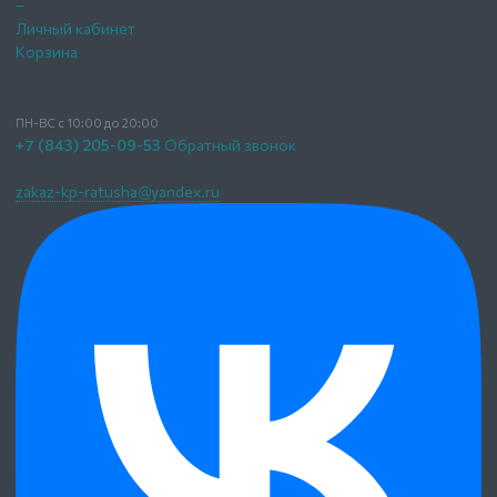
–
Личный кабинет
Корзина
Контакты
Ратуша Памятники
ПН-ВС с 10:00 до 20:00
+7 (843) 205-09-53
Обратный звонок
г. Казань,
ул. Пионерская 9а
zakaz-kp-ratusha@yandex.ru