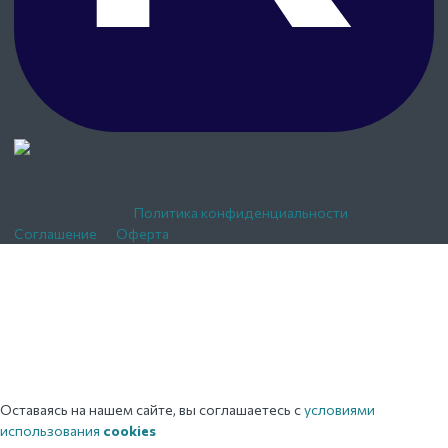
Ратуша Памятники.
2026г.
/
ИП Леонтьев Максим
Сергеевич
/
ОГРН 317169000015890
/
ИНН
162620029727
/
Политика конфиденциальности
/
Соглашение
/
Оферта
Оставаясь на нашем сайте, вы соглашаетесь с
условиями
использования
cookies