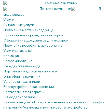
Семейные памятники
Детские памятники
В
виде сердца
Услуги
Ритуальные услуги
Получение места на кладбище
Организация и проведение похорон
Оформление документов для похорон
Получение пособия на захоронение
Услуги катафалка
Кремация
Бальзамирование
Гражданская панихида
Портреты и надписи на памятник
Эпитафии на памятник
Установка памятников
Благоустройство захоронений
Реставрация фотографий
3D моделирование
Ритуальные услуги
Портреты и надписи на памятник
Эпитафии
на памятник
Установка памятников
Благоустройство