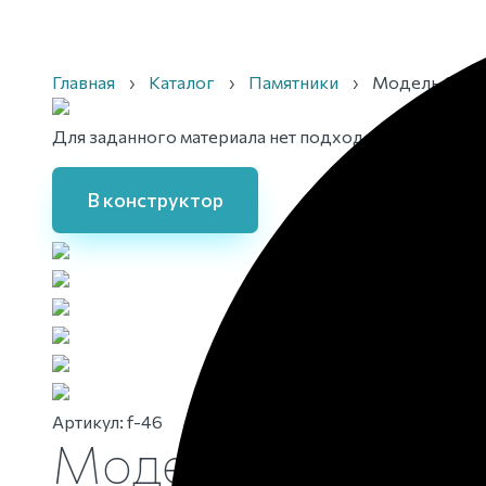
Главная
›
Каталог
›
Памятники
›
Модель Фрез
Для заданного материала нет подходящего изображ
В конструктор
Артикул:
f-46
Модель Фрез-46 