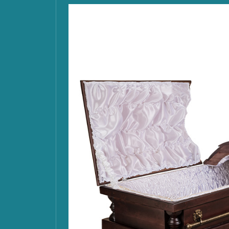
Снятие фасок
Да
Бурение отверстий
Да
Крепёжные штыри
Да
ТАЛОГ
УСЛУГИ
К
ятники
Калькулятор памятников
О
ады
Калькулятор оград
В
ички
Ритуальные услуги
О
ориальные доски
Благоустройство захоронений
С
ориальные
Портреты и надписи на памятник
Га
плексы
Установка памятников
Ва
ны славы ВОВ
Эпитафии на памятник
К
менты
К
оустройства