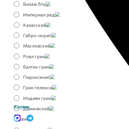
Визаж блу
Империал ред
Казахский
Габро-норит
Масловский
Роял грин
Балтик грин
Пироксенит
Грин гелекси
Индиян грин
Казань
Дымовский
Мрамор