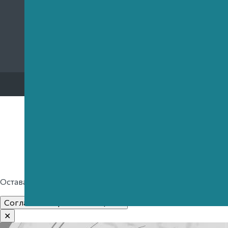
копирование любых материалов, включая
фотографии, модели, текст и части кода.
Создание сайта
Ратуша Памятники.
2026г.
/
ИП Леонтьев Максим Сергеевич
/
ОГРН 
Оставаясь на нашем сайте, вы соглашаетесь с
условиями и
Согласен. Закрыть сообщение
✕