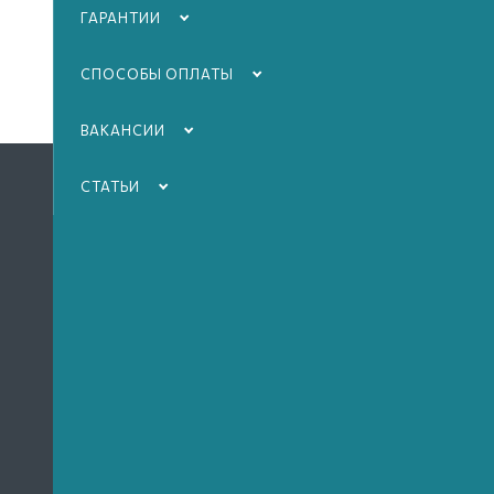
на монумент нанесем по вашему желанию.
ГАРАНТИИ
СПОСОБЫ ОПЛАТЫ
ВАКАНСИИ
СТАТЬИ
КА
Пам
После размещения информации на сайте
Огр
в товарах и услугах могут произойти
изменения.
Табл
Мем
В иллюстрациях и описаниях могут
содержаться элементы, не входящие в
Мем
базовую комплектацию товара.
ком
Представленные на сайте цены могут
Сте
быть не полными, перед оплатой
необходимо связаться с менеджером.
Эле
благ
Запрещено частичное и полное