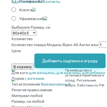
Полевской
Адреса офисов / Контакты
Коелга
Уфалеевский
Выберите Размер, см
Количество
Количество товара Модель Фрез-46 Ангел жен
Цена
Добавить надписи и ограду
В корзину
Производство и
Для кого
для женщины
,
для мужчины
,
для ребенка
установка памятников и
Форма
с ангелами
оград. Ритуальные
Тип исполнения
Фрезерованный
услуги. Работаем по РФ
Религия
православная
Материал
любой
Размер, см
любой
Порода
Мрамор