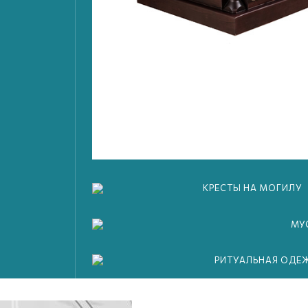
–
Ли
К
317169000015890
/
ИНН 162620029727
/
Политика конфиденциальности
/
КРЕСТЫ НА МОГИЛУ
МУ
спользования
cookies
РИТУАЛЬНАЯ ОДЕ