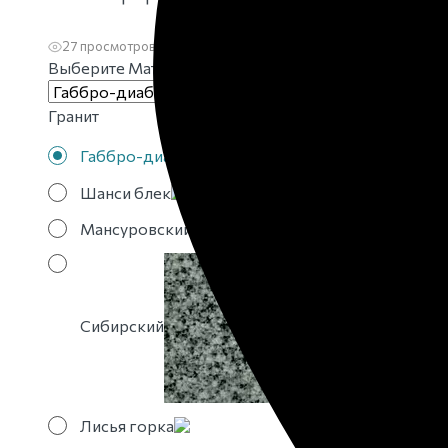
27 просмотров за месяц
3 добавления в избранное
Выберите Материал
Гранит
Габбро-диабаз
Шанси блек
Мансуровский
Сибирский
Лисья горка