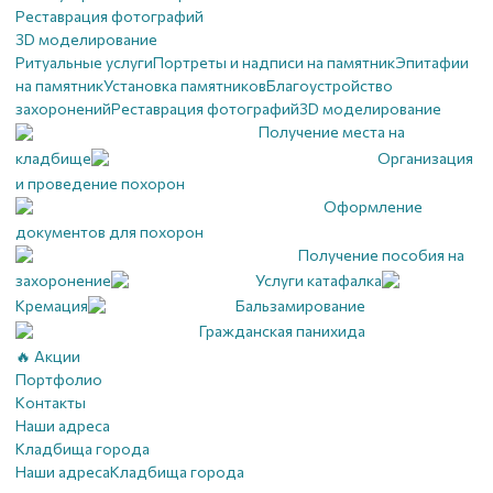
Реставрация фотографий
3D моделирование
Ритуальные услуги
Портреты и надписи на памятник
Эпитафии
на памятник
Установка памятников
Благоустройство
захоронений
Реставрация фотографий
3D моделирование
Получение места на
кладбище
Организация
и проведение похорон
Оформление
документов для похорон
Получение пособия на
захоронение
Услуги катафалка
Кремация
Бальзамирование
Гражданская панихида
🔥 Акции
Портфолио
Контакты
Наши адреса
Кладбища города
Наши адреса
Кладбища города