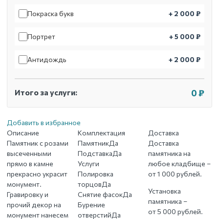
Покраска букв
+ 2 000 ₽
Портрет
+ 5 000 ₽
Антидождь
+ 2 000 ₽
Итого за услуги:
0 ₽
Добавить в избранное
Описание
Комплектация
Доставка
Памятник с розами
Памятник
Да
Доставка
высеченными
Подставка
Да
памятника на
прямо в камне
Услуги
любое кладбище –
прекрасно украсит
Полировка
от 1 000 рублей.
монумент.
торцов
Да
Установка
Гравировку и
Снятие фасок
Да
памятника –
прочий декор на
Бурение
от 5 000 рублей.
монумент нанесем
отверстий
Да