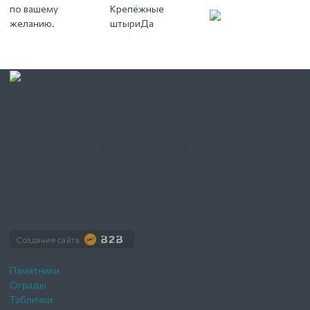
по вашему
Крепёжные
желанию.
штыри
Да
После размещения информации на сайте в товарах и услугах
могут произойти изменения.
В иллюстрациях и описаниях могут содержаться элементы, не
входящие в базовую комплектацию товара. Представленные
на сайте цены могут быть не полными, перед оплатой
необходимо связаться с менеджером.
Запрещено частичное и полное копирование любых
материалов, включая фотографии, модели, текст и части кода.
Создание сайта
Каталог
Памятники
Ограды
Таблички