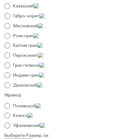
Казахский
Габро-норит
Масловский
Роял грин
Балтик грин
Пироксенит
Грин гелекси
Индиян грин
Дымовский
Мрамор
Полевской
Коелга
Уфалеевский
Выберите Размер, см